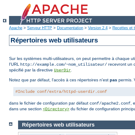
Apache
>
Serveur HTTP
>
Documentation
>
Version 2.4
>
Recettes et t
Répertoires web utilisateurs
Sur les systèmes multi-utilisateurs, on peut permettre à chaque uti
l'URL
recevront un c
http://example.com/~nom_utilisateur/
spécifié par la directive
.
UserDir
Notez que par défaut, l'accès à ces répertoires n'est
pas
permis. V
#Include conf/extra/httpd-userdir.conf
dans le fichier de configuration par défaut
, 
conf/apache2.conf
dans une section
du fichier de configuration principa
<Directory>
Répertoires web utilisateurs