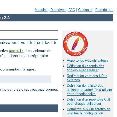
Modules
|
Directives
|
FAQ
|
Glossaire
|
Plan du site
n 2.4
nibles:
en
|
es
|
fr
|
ja
|
ko
|
tr
ective
. Les visiteurs de
UserDir
", et dans le sous-répertoire
r
Répertoires web utilisateurs
Définition du chemin des
commentant la ligne :
fichiers avec UserDir
Redirection vers des URLs
externes
Définition de la liste des
 incluant les directives appropriées
utilisateurs autorisés à utiliser
cette fonctionnalité
Définition d'un répertoire CGI
pour chaque utilisateur
Permettre aux utilisateurs de
modifier la configuration