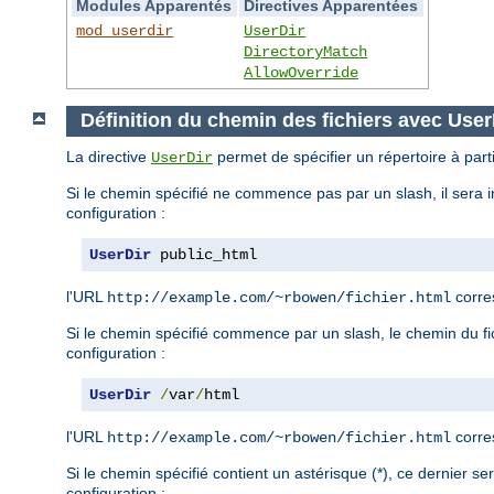
Modules Apparentés
Directives Apparentées
mod_userdir
UserDir
DirectoryMatch
AllowOverride
Définition du chemin des fichiers avec User
La directive
permet de spécifier un répertoire à parti
UserDir
Si le chemin spécifié ne commence pas par un slash, il sera i
configuration :
UserDir
 public_html
l'URL
corre
http://example.com/~rbowen/fichier.html
Si le chemin spécifié commence par un slash, le chemin du fich
configuration :
UserDir
/
var
/
html
l'URL
corre
http://example.com/~rbowen/fichier.html
Si le chemin spécifié contient un astérisque (*), ce dernier s
configuration :