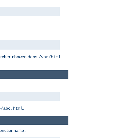
hercher
dans
.
rbowen
/var/html
.
b/abc.html
onctionnalité :