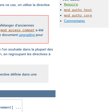
Require
 ce cas, on utilise la directive
mod_authz_host
mod_authz_core
Commentaires
 Mélanger d'anciennes
,
a été
mod_access_compat
 le document
upgrading
pour
que l'on souhaite dans la plupart des
, en regroupant les directives à
rective définie dans une
nement
] ...