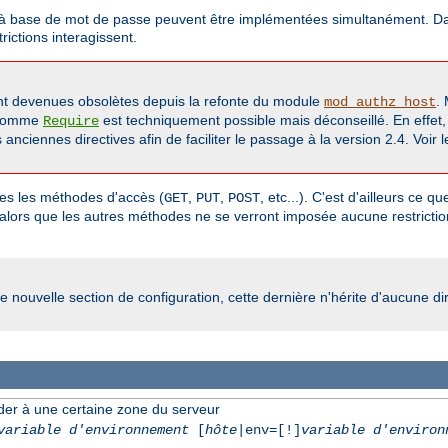
on à base de mot de passe peuvent être implémentées simultanément. Dans
ictions interagissent.
t devenues obsolètes depuis la refonte du module
.
mod_authz_host
 comme
est techniquement possible mais déconseillé. En effet
Require
nciennes directives afin de faciliter le passage à la version 2.4. Voir
utes les méthodes d'accès (
,
,
, etc...). C'est d'ailleurs ce 
GET
PUT
POST
 alors que les autres méthodes ne se verront imposée aucune restriction
e nouvelle section de configuration, cette dernière n'hérite d'aucune di
der à une certaine zone du serveur
variable d'environnement
[
hôte
|env=[!]
variable d'environ