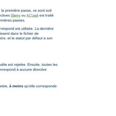
 la première passe, ce sont soit
ctives (
ou
) est traité
Deny
Allow
emières passes.
rrespond est utilisée. La dernière
issent dans le fichier de
e, et le statut par défaut a son
ête est rejetée. Ensuite, toutes les
correspond à aucune directive
jetée,
à moins
qu'elle corresponde