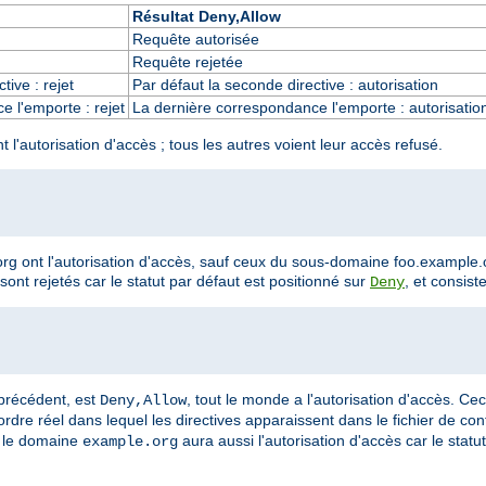
Résultat Deny,Allow
Requête autorisée
Requête rejetée
tive : rejet
Par défaut la seconde directive : autorisation
 l'emporte : rejet
La dernière correspondance l'emporte : autorisatio
'autorisation d'accès ; tous les autres voient leur accès refusé.
g ont l'autorisation d'accès, sauf ceux du sous-domaine foo.example.o
nt rejetés car le statut par défaut est positionné sur
, et consist
Deny
 précédent, est
, tout le monde a l'autorisation d'accès. Cec
Deny,Allow
rdre réel dans lequel les directives apparaissent dans le fichier de conf
s le domaine
aura aussi l'autorisation d'accès car le statu
example.org