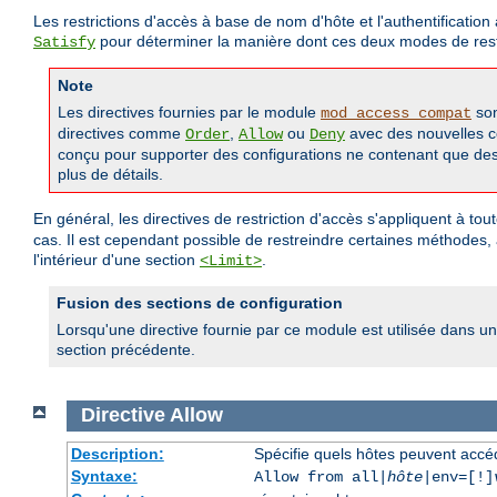
Les restrictions d'accès à base de nom d'hôte et l'authentificati
pour déterminer la manière dont ces deux modes de restr
Satisfy
Note
Les directives fournies par le module
son
mod_access_compat
directives comme
,
ou
avec des nouvelles
Order
Allow
Deny
conçu pour supporter des configurations ne contenant que des a
plus de détails.
En général, les directives de restriction d'accès s'appliquent à to
cas. Il est cependant possible de restreindre certaines méthodes,
l'intérieur d'une section
.
<Limit>
Fusion des sections de configuration
Lorsqu'une directive fournie par ce module est utilisée dans un
section précédente.
Directive
Allow
Description:
Spécifie quels hôtes peuvent accé
Syntaxe:
Allow from all|
hôte
|env=[!]