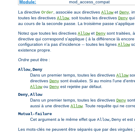
Module:
mod_access_compat
La directive
, associée aux directives
et
, i
Order
Allow
Deny
toutes les directives
, soit toutes les directives
qui 
Allow
Deny
au cours de la seconde passe. La troisième passe s'appliqu
Notez que toutes les directives
et
sont traitées, 
Allow
Deny
directive qui correspond s'applique ( à la différence là encore
configuration n'a pas d'incidence -- toutes les lignes
so
Allow
existence propre.
Ordre
peut être :
Allow,Deny
Dans un premier temps, toutes les directives
son
Allow
directives
sont évaluées. Si au moins l'une d'entre
Deny
ou
est rejetée par défaut.
Allow
Deny
Deny,Allow
Dans un premier temps, toutes les directives
sont
Deny
aussi à une directive
. Toute requête qui ne cor
Allow
Mutual-failure
Cet argument a le même effet que
et est 
Allow,Deny
Les mots-clés ne peuvent être séparés que par des virgules 