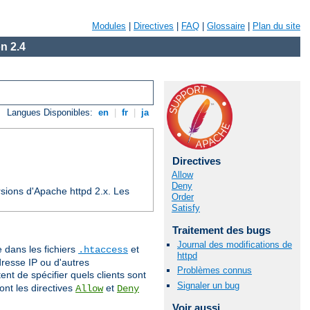
Modules
|
Directives
|
FAQ
|
Glossaire
|
Plan du site
n 2.4
Langues Disponibles:
en
|
fr
|
ja
Directives
Allow
Deny
sions d'Apache httpd 2.x. Les
Order
Satisfy
Traitement des bugs
Journal des modifications de
e dans les fichiers
et
.htaccess
httpd
dresse IP ou d'autres
Problèmes connus
nt de spécifier quels clients sont
Signaler un bug
ont les directives
et
Allow
Deny
Voir aussi