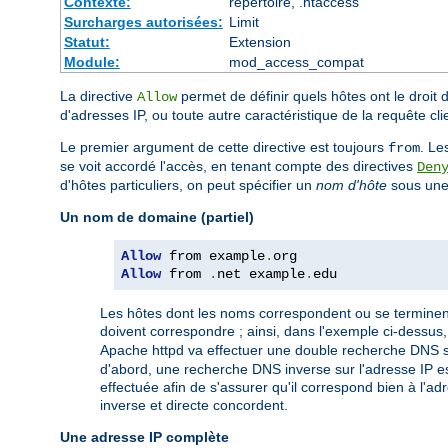
Contexte:
répertoire, .htaccess
Surcharges autorisées:
Limit
Statut:
Extension
Module:
mod_access_compat
La directive
permet de définir quels hôtes ont le droit 
Allow
d'adresses IP, ou toute autre caractéristique de la requête cl
Le premier argument de cette directive est toujours
. Le
from
se voit accordé l'accès, en tenant compte des directives
Den
d'hôtes particuliers, on peut spécifier un
nom d'hôte
sous une 
Un nom de domaine (partiel)
Allow
 from example
.
Allow
 from 
.
net example
.
edu
Les hôtes dont les noms correspondent ou se terminent 
doivent correspondre ; ainsi, dans l'exemple ci-dessus
Apache httpd va effectuer une double recherche DNS sur 
d'abord, une recherche DNS inverse sur l'adresse IP es
effectuée afin de s'assurer qu'il correspond bien à l'a
inverse et directe concordent.
Une adresse IP complète