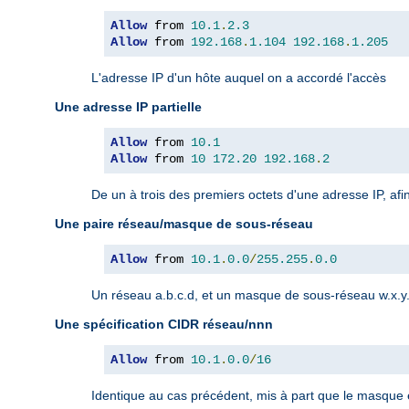
Allow
 from 
10.1
.
2.3
Allow
 from 
192.168
.
1.104
192.168
.
1.205
L'adresse IP d'un hôte auquel on a accordé l'accès
Une adresse IP partielle
Allow
 from 
10.1
Allow
 from 
10
172.20
192.168
.
2
De un à trois des premiers octets d'une adresse IP, afi
Une paire réseau/masque de sous-réseau
Allow
 from 
10.1
.
0.0
/
255.255
.
0.0
Un réseau a.b.c.d, et un masque de sous-réseau w.x.y.z
Une spécification CIDR réseau/nnn
Allow
 from 
10.1
.
0.0
/
16
Identique au cas précédent, mis à part que le masque es