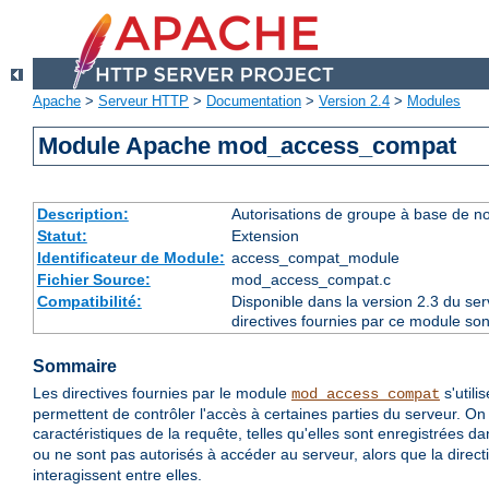
Apache
>
Serveur HTTP
>
Documentation
>
Version 2.4
>
Modules
Module Apache mod_access_compat
Description:
Autorisations de groupe à base de n
Statut:
Extension
Identificateur de Module:
access_compat_module
Fichier Source:
mod_access_compat.c
Compatibilité:
Disponible dans la version 2.3 du se
directives fournies par ce module son
Sommaire
Les directives fournies par le module
s'utili
mod_access_compat
permettent de contrôler l'accès à certaines parties du serveur. On
caractéristiques de la requête, telles qu'elles sont enregistrées d
ou ne sont pas autorisés à accéder au serveur, alors que la direct
interagissent entre elles.