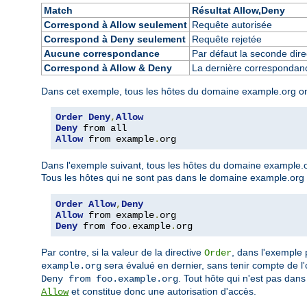
Match
Résultat Allow,Deny
Correspond à Allow seulement
Requête autorisée
Correspond à Deny seulement
Requête rejetée
Aucune correspondance
Par défaut la seconde direc
Correspond à Allow & Deny
La dernière correspondance
Dans cet exemple, tous les hôtes du domaine example.org ont l
Order
Deny
,
Allow
Deny
Allow
 from example
.
org
Dans l'exemple suivant, tous les hôtes du domaine example.or
Tous les hôtes qui ne sont pas dans le domaine example.org so
Order
Allow
,
Deny
Allow
 from example
.
Deny
 from foo
.
example
.
org
Par contre, si la valeur de la directive
, dans l'exemple
Order
sera évalué en dernier, sans tenir compte de l'o
example.org
. Tout hôte qui n'est pas dan
Deny from foo.example.org
et constitue donc une autorisation d'accès.
Allow