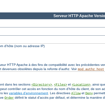
Serveur HTTP Apache Versio
om d'hôte (nom ou adresse IP)
rveur HTTP Apache à des fins de compatibilité avec les précédentes ver
t devenues obsolètes depuis la refonte d'authz. Voir
mod_authz_host
sent dans les sections
,
et
, ainsi qu
<Directory>
<Files>
<Location>
 peut contrôler cet accès en fonction du nom d'hôte du client, de son a
ans les
variables d'environnement
. Les directives
et
permette
Allow
Deny
ive
définit le statut d'accès par défaut, et détermine la manière d
Order