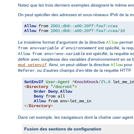
Notez que les trois derniers exemples désignent le même en
On peut spécifier des adresses et sous-réseaux IPv6 de la ma
Allow
 from 
2001:db8::a00:20ff:fea7:ccea
Allow
 from 
2001:db8::a00:20ff:fea7:ccea
/
10
Le troisième format d'argument de la directive
permet d
Allow
est spécifié, la re
from env=
variable d'environnement
est spécifié, la requête e
Allow from env=!
env-variable
définir avec souplesse des variables d'environnement en se bas
. Ainsi, on peut utiliser la directive
pour 
mod_setenvif
Allow
, ou d'autres champs d'en-tête de la requête HTTP.
Referer
SetEnvIf
User-Agent
^
KnockKnock
/
2
\.
0
<
Directory
"/docroot"
>
Order
Deny
,
Allow
Deny
 from all

Allow
 from env
=
</
Directory
>
Dans cet exemple, les navigateurs dont la chaîne user-age
Fusion des sections de configuration