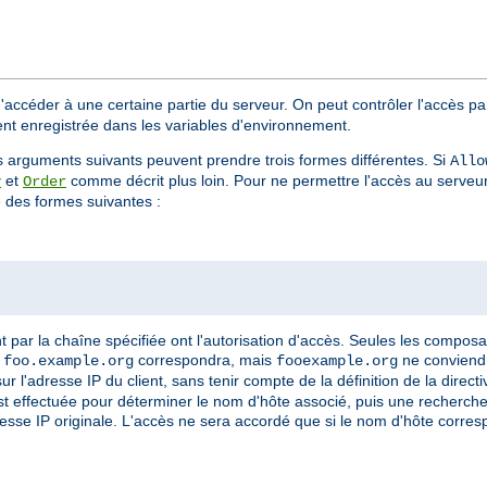
d'accéder à une certaine partie du serveur. On peut contrôler l'accès pa
ient enregistrée dans les variables d'environnement.
s arguments suivants peuvent prendre trois formes différentes. Si
Allo
et
comme décrit plus loin. Pour ne permettre l'accès au serveu
y
Order
des formes suivantes :
par la chaîne spécifiée ont l'autorisation d'accès. Seules les compos
,
correspondra, mais
ne conviendr
foo.example.org
fooexample.org
l'adresse IP du client, sans tenir compte de la définition de la direct
t effectuée pour déterminer le nom d'hôte associé, puis une recherche 
dresse IP originale. L'accès ne sera accordé que si le nom d'hôte corre