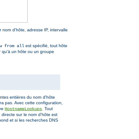
r nom d'hôte, adresse IP, intervalle
est spécifié, tout hôte
w from all
r qu'à un hôte ou un groupe
antes entières du nom d'hôte
a pas. Avec cette configuration,
ive
. Tout
HostnameLookups
directe sur le nom d'hôte est
spond et si les recherches DNS