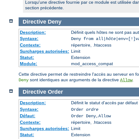
Lorsqu'une directive fournie par ce module est utilisée da
section précédente.
Directive
Deny
Description:
Définit quels hôtes ne sont pas au
Syntaxe:
Deny from all|
hôte
|env=[!]
v
Contexte:
répertoire, .htaccess
Surcharges autorisées:
Limit
Statut:
Extension
Module:
mod_access_compat
Cette directive permet de restreindre l'accès au serveur en f
sont identiques aux arguments de la directive
.
Deny
Allow
Directive
Order
Description:
Définit le statut d'accès par défaut
Syntaxe:
Order
ordre
Défaut:
Order Deny,Allow
Contexte:
répertoire, .htaccess
Surcharges autorisées:
Limit
Statut:
Extension