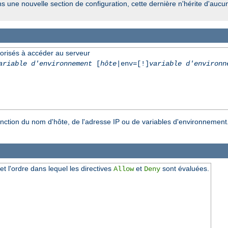
ns une nouvelle section de configuration, cette dernière n'hérite d'aucu
torisés à accéder au serveur
ariable d'environnement
[
hôte
|env=[!]
variable d'environn
onction du nom d'hôte, de l'adresse IP ou de variables d'environnement
 et l'ordre dans lequel les directives
et
sont évaluées.
Allow
Deny