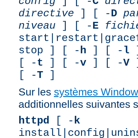
config
] [ -
C
direc
directive
] [ -
D
pa
niveau
] [ -
E
fichi
start|restart|grace
stop ] [ -
h
] [ -
l
]
[ -
t
] [ -
v
] [ -
V
]
[ -
T
]
Sur les
systèmes Window
additionnelles suivantes s
httpd
[ -
k
install|config|unin