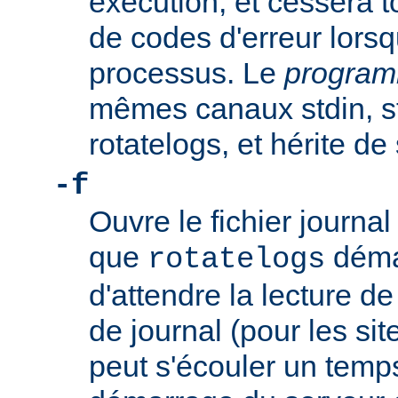
exécution, et cessera t
de codes d'erreur lorsq
processus. Le
progra
mêmes canaux stdin, st
rotatelogs, et hérite d
-f
Ouvre le fichier journ
que
démar
rotatelogs
d'attendre la lecture d
de journal (pour les sit
peut s'écouler un temps