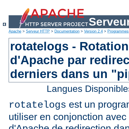
Serveu
Apache
>
Serveur HTTP
>
Documentation
>
Version 2.4
>
Programmes
rotatelogs - Rotatio
d'Apache par redirec
derniers dans un "p
Langues Disponible
est un progra
rotatelogs
utiliser en conjonction avec 
d'Apache de redirection dan