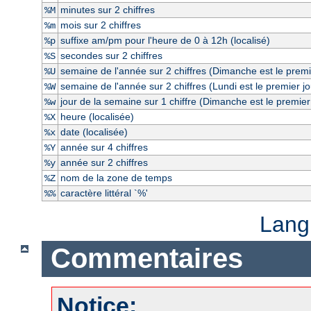
minutes sur 2 chiffres
%M
mois sur 2 chiffres
%m
suffixe am/pm pour l'heure de 0 à 12h (localisé)
%p
secondes sur 2 chiffres
%S
semaine de l'année sur 2 chiffres (Dimanche est le premi
%U
semaine de l'année sur 2 chiffres (Lundi est le premier j
%W
jour de la semaine sur 1 chiffre (Dimanche est le premier
%w
heure (localisée)
%X
date (localisée)
%x
année sur 4 chiffres
%Y
année sur 2 chiffres
%y
nom de la zone de temps
%Z
caractère littéral `%'
%%
Lang
Commentaires
Notice: