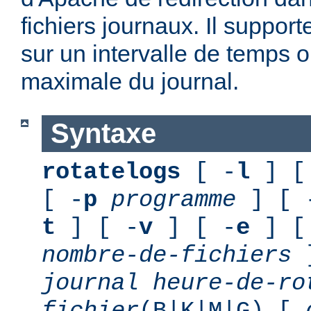
fichiers journaux. Il suppor
sur un intervalle de temps o
maximale du journal.
Syntaxe
rotatelogs
[ -
l
] [
[ -
p
programme
] [ 
t
] [ -
v
] [ -
e
] [
nombre-de-fichiers
journal
heure-de-ro
fichier
(B|K|M|G) [