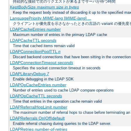
持続的な接続で次のリクエストが来るまでサーバが待つ時間
KeptBodySize
maximum size in bytes
Keep the request body instead of discarding it up to the specified ma
LanguagePriority
MIME-lang
[
MIME-lang
] ...
クライアントが優先度を示さなかったときの言語の variant の優先度
LDAPCacheEntries
number
Maximum number of entries in the primary LDAP cache
LDAPCacheTTL
seconds
Time that cached items remain valid
LDAPConnectionPoolTTL
n
Discard backend connections that have been sitting in the connection
LDAPConnectionTimeout
seconds
Specifies the socket connection timeout in seconds
LDAPLibraryDebug
7
Enable debugging in the LDAP SDK
LDAPOpCacheEntries
number
Number of entries used to cache LDAP compare operations
LDAPOpCacheTTL
seconds
Time that entries in the operation cache remain valid
LDAPReferralHopLimit
number
The maximum number of referral hops to chase before terminating a
LDAPReferrals On|Off|default
Enable referral chasing during queries to the LDAP server.
LDAPRetries
number-of-retries