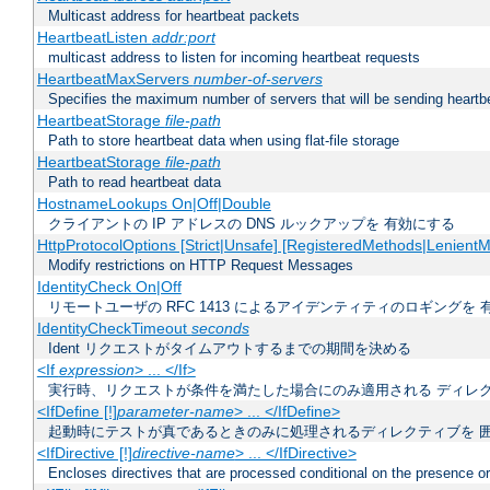
Multicast address for heartbeat packets
HeartbeatListen
addr:port
multicast address to listen for incoming heartbeat requests
HeartbeatMaxServers
number-of-servers
Specifies the maximum number of servers that will be sending heartbe
HeartbeatStorage
file-path
Path to store heartbeat data when using flat-file storage
HeartbeatStorage
file-path
Path to read heartbeat data
HostnameLookups On|Off|Double
クライアントの IP アドレスの DNS ルックアップを 有効にする
HttpProtocolOptions [Strict|Unsafe] [RegisteredMethods|LenientM
Modify restrictions on HTTP Request Messages
IdentityCheck On|Off
リモートユーザの RFC 1413 によるアイデンティティのロギングを 
IdentityCheckTimeout
seconds
Ident リクエストがタイムアウトするまでの期間を決める
<If
expression
> ... </If>
実行時、リクエストが条件を満たした場合にのみ適用される ディレ
<IfDefine [!]
parameter-name
> ... </IfDefine>
起動時にテストが真であるときのみに処理されるディレクティブを 
<IfDirective [!]
directive-name
> ... </IfDirective>
Encloses directives that are processed conditional on the presence or