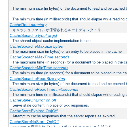
The minimum size (in bytes) of the document to read and be cached 
The minimum time (in milliseconds) that should elapse while reading 
CacheRoot
directory
キャッシュファイルが保管されるルートディレクトリ
CacheSocache
type[:args]
The shared object cache implementation to use
CacheSocacheMaxSize
bytes
The maximum size (in bytes) of an entry to be placed in the cache
CacheSocacheMaxTime
seconds
The maximum time (in seconds) for a document to be placed in the c
CacheSocacheMinTime
seconds
The minimum time (in seconds) for a document to be placed in the c
CacheSocacheReadSize
bytes
The minimum size (in bytes) of the document to read and be cached 
CacheSocacheReadTime
milliseconds
The minimum time (in milliseconds) that should elapse while reading 
CacheStaleOnError
on|off
Serve stale content in place of 5xx responses.
CacheStoreExpired On|Off
Attempt to cache responses that the server reports as expired
CacheStoreNoStore On|Off
no-store と指定されているレスポンスのキャッシュを試みる。