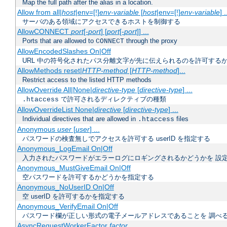
Map the full path after the alias in a location.
Allow from all|
host
|env=[!]
env-variable
[
host
|env=[!]
env-variable
] .
サーバのある領域にアクセスできるホストを制御する
AllowCONNECT
port
[-
port
] [
port
[-
port
]] ...
Ports that are allowed to
through the proxy
CONNECT
AllowEncodedSlashes On|Off
URL 中の符号化されたパス分離文字が先に伝えられるのを許可するか
AllowMethods reset|
HTTP-method
[
HTTP-method
]...
Restrict access to the listed HTTP methods
AllowOverride All|None|
directive-type
[
directive-type
] ...
で許可されるディレクティブの種類
.htaccess
AllowOverrideList None|
directive
[
directive-type
] ...
Individual directives that are allowed in
files
.htaccess
Anonymous
user
[
user
] ...
パスワードの検査無しでアクセスを許可する userID を指定する
Anonymous_LogEmail On|Off
入力されたパスワードがエラーログにロギングされるかどうかを 設
Anonymous_MustGiveEmail On|Off
空パスワードを許可するかどうかを指定する
Anonymous_NoUserID On|Off
空 userID を許可するかを指定する
Anonymous_VerifyEmail On|Off
パスワード欄が正しい形式の電子メールアドレスであることを 調べ
AsyncRequestWorkerFactor
factor