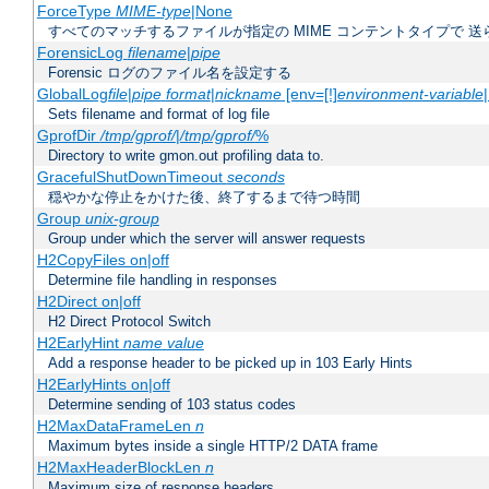
ForceType
MIME-type
|None
すべてのマッチするファイルが指定の MIME コンテントタイプで 
ForensicLog
filename
|
pipe
Forensic ログのファイル名を設定する
GlobalLog
file
|
pipe
format
|
nickname
[env=[!]
environment-variable
Sets filename and format of log file
GprofDir
/tmp/gprof/
|
/tmp/gprof/
%
Directory to write gmon.out profiling data to.
GracefulShutDownTimeout
seconds
穏やかな停止をかけた後、終了するまで待つ時間
Group
unix-group
Group under which the server will answer requests
H2CopyFiles on|off
Determine file handling in responses
H2Direct on|off
H2 Direct Protocol Switch
H2EarlyHint
name
value
Add a response header to be picked up in 103 Early Hints
H2EarlyHints on|off
Determine sending of 103 status codes
H2MaxDataFrameLen
n
Maximum bytes inside a single HTTP/2 DATA frame
H2MaxHeaderBlockLen
n
Maximum size of response headers