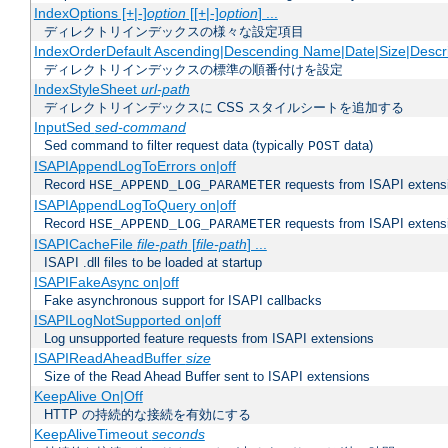
IndexOptions [+|-]
option
[[+|-]
option
] ...
ディレクトリインデックスの様々な設定項目
IndexOrderDefault Ascending|Descending Name|Date|Size|Descri
ディレクトリインデックスの標準の順番付けを設定
IndexStyleSheet
url-path
ディレクトリインデックスに CSS スタイルシートを追加する
InputSed
sed-command
Sed command to filter request data (typically
data)
POST
ISAPIAppendLogToErrors on|off
Record
requests from ISAPI extensio
HSE_APPEND_LOG_PARAMETER
ISAPIAppendLogToQuery on|off
Record
requests from ISAPI extensio
HSE_APPEND_LOG_PARAMETER
ISAPICacheFile
file-path
[
file-path
] ...
ISAPI .dll files to be loaded at startup
ISAPIFakeAsync on|off
Fake asynchronous support for ISAPI callbacks
ISAPILogNotSupported on|off
Log unsupported feature requests from ISAPI extensions
ISAPIReadAheadBuffer
size
Size of the Read Ahead Buffer sent to ISAPI extensions
KeepAlive On|Off
HTTP の持続的な接続を有効にする
KeepAliveTimeout
seconds