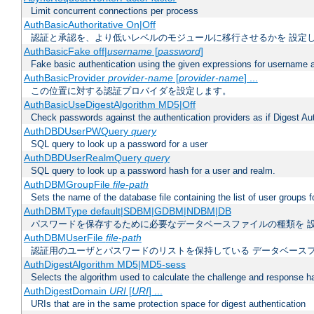
Limit concurrent connections per process
AuthBasicAuthoritative On|Off
認証と承認を、より低いレベルのモジュールに移行させるかを 設定
AuthBasicFake off|
username
[
password
]
Fake basic authentication using the given expressions for username
AuthBasicProvider
provider-name
[
provider-name
] ...
この位置に対する認証プロバイダを設定します。
AuthBasicUseDigestAlgorithm MD5|Off
Check passwords against the authentication providers as if Digest Aut
AuthDBDUserPWQuery
query
SQL query to look up a password for a user
AuthDBDUserRealmQuery
query
SQL query to look up a password hash for a user and realm.
AuthDBMGroupFile
file-path
Sets the name of the database file containing the list of user groups f
AuthDBMType default|SDBM|GDBM|NDBM|DB
パスワードを保存するために必要なデータベースファイルの種類を 
AuthDBMUserFile
file-path
認証用のユーザとパスワードのリストを保持している データベース
AuthDigestAlgorithm MD5|MD5-sess
Selects the algorithm used to calculate the challenge and response ha
AuthDigestDomain
URI
[
URI
] ...
URIs that are in the same protection space for digest authentication