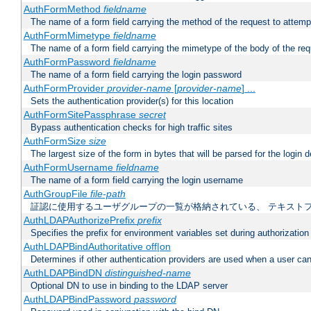
AuthFormMethod
fieldname
The name of a form field carrying the method of the request to attemp
AuthFormMimetype
fieldname
The name of a form field carrying the mimetype of the body of the req
AuthFormPassword
fieldname
The name of a form field carrying the login password
AuthFormProvider
provider-name
[
provider-name
] ...
Sets the authentication provider(s) for this location
AuthFormSitePassphrase
secret
Bypass authentication checks for high traffic sites
AuthFormSize
size
The largest size of the form in bytes that will be parsed for the login d
AuthFormUsername
fieldname
The name of a form field carrying the login username
AuthGroupFile
file-path
証認に使用するユーザグループの一覧が格納されている、 テキスト
AuthLDAPAuthorizePrefix
prefix
Specifies the prefix for environment variables set during authorization
AuthLDAPBindAuthoritative off|on
Determines if other authentication providers are used when a user can
AuthLDAPBindDN
distinguished-name
Optional DN to use in binding to the LDAP server
AuthLDAPBindPassword
password