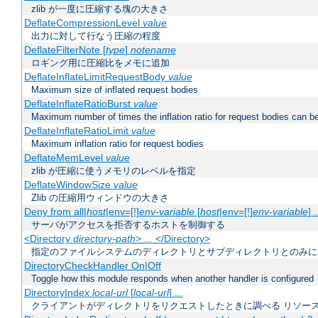
zlib が一度に圧縮する塊の大きさ
DeflateCompressionLevel
value
出力に対して行なう圧縮の程度
DeflateFilterNote [
type
]
notename
ロギング用に圧縮比をメモに追加
DeflateInflateLimitRequestBody
value
Maximum size of inflated request bodies
DeflateInflateRatioBurst
value
Maximum number of times the inflation ratio for request bodies can b
DeflateInflateRatioLimit
value
Maximum inflation ratio for request bodies
DeflateMemLevel
value
zlib が圧縮に使うメモリのレベルを指定
DeflateWindowSize
value
Zlib の圧縮用ウィンドウの大きさ
Deny from all|
host
|env=[!]
env-variable
[
host
|env=[!]
env-variable
] .
サーバがアクセスを拒否するホストを制御する
<Directory
directory-path
> ... </Directory>
指定のファイルシステムのディレクトリとサブディレクトリとのみに
DirectoryCheckHandler On|Off
Toggle how this module responds when another handler is configured
DirectoryIndex
local-url
[
local-url
] ...
クライアントがディレクトリをリクエストしたときに調べる リソー