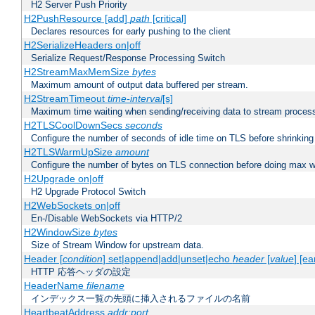
H2 Server Push Priority
H2PushResource [add]
path
[critical]
Declares resources for early pushing to the client
H2SerializeHeaders on|off
Serialize Request/Response Processing Switch
H2StreamMaxMemSize
bytes
Maximum amount of output data buffered per stream.
H2StreamTimeout
time-interval
[s]
Maximum time waiting when sending/receiving data to stream proces
H2TLSCoolDownSecs
seconds
Configure the number of seconds of idle time on TLS before shrinking
H2TLSWarmUpSize
amount
Configure the number of bytes on TLS connection before doing max w
H2Upgrade on|off
H2 Upgrade Protocol Switch
H2WebSockets on|off
En-/Disable WebSockets via HTTP/2
H2WindowSize
bytes
Size of Stream Window for upstream data.
Header [
condition
] set|append|add|unset|echo
header
[
value
] [ea
HTTP 応答ヘッダの設定
HeaderName
filename
インデックス一覧の先頭に挿入されるファイルの名前
HeartbeatAddress
addr:port