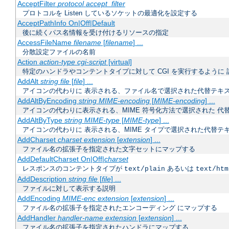
AcceptFilter
protocol
accept_filter
プロトコルを Listen しているソケットの最適化を設定する
AcceptPathInfo On|Off|Default
後に続くパス名情報を受け付けるリソースの指定
AccessFileName
filename
[
filename
] ...
分散設定ファイルの名前
Action
action-type
cgi-script
[virtual]
特定のハンドラやコンテントタイプに対して CGI を実行するように 
AddAlt
string
file
[
file
] ...
アイコンの代わりに 表示される、ファイル名で選択された代替テキ
AddAltByEncoding
string
MIME-encoding
[
MIME-encoding
] ...
アイコンの代わりに表示される、MIME 符号化方法で選択された 代
AddAltByType
string
MIME-type
[
MIME-type
] ...
アイコンの代わりに 表示される、MIME タイプで選択された代替テ
AddCharset
charset
extension
[
extension
] ...
ファイル名の拡張子を指定された文字セットにマップする
AddDefaultCharset On|Off|
charset
レスポンスのコンテントタイプが
あるいは
text/plain
text/htm
AddDescription
string
file
[
file
] ...
ファイルに対して表示する説明
AddEncoding
MIME-enc
extension
[
extension
] ...
ファイル名の拡張子を指定されたエンコーディング にマップする
AddHandler
handler-name
extension
[
extension
] ...
ファイル名の拡張子を指定されたハンドラにマップする