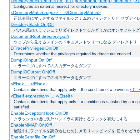
DirectoryIndexRedirect on | off | permanent | temp | seeother |
3x
Configures an external redirect for directory indexes.
<DirectoryMatch
regex
> ... </DirectoryMatch>
正規表現にマッチするファイルシステムのディレクトリと サブディ
DirectorySlash On|Off
パス末尾のスラッシュでリダイレクトするかどうかのオンオフをトグ
DocumentRoot
directory-path
ウェブから見えるメインのドキュメントツリーになる ディレクトリ
DTracePrivileges On|Off
Determines whether the privileges required by dtrace are enabled.
DumpIOInput On|Off
エラーログにすべての入力データをダンプ
DumpIOOutput On|Off
エラーログにすべての出力データをダンプ
<Else> ... </Else>
Contains directives that apply only if the condition of a previous
<If>
<ElseIf
expression
> ... </ElseIf>
Contains directives that apply only if a condition is satisfied by a req
satisfied
EnableExceptionHook On|Off
クラッシュの後に例外ハンドラを実行するフックを有効にする
EnableMMAP On|Off
配送中にファイルを読み込むためにメモリマッピングを 使うかどう
EnableSendfile On|Off