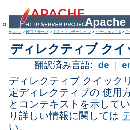
Apach
Apache
>
HTTP サーバ
>
ドキュメンテーション
>
バージョン 2.4
>
モ
ディレクティブ ク
翻訳済み言語:
de
|
e
ディレクティブ クイックリフ
定ディレクティブの 使用
とコンテキストを示してい
り詳しい情報に関しては
い。