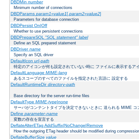
DBDMin
number
Minimum number of connections
DBDParams
param1
=
value1
[,
param2
=
value2
]
Parameters for database connection
DBDPersist On|Off
Whether to use persistent connections
DBDPrepareSQL
"SQL statement"
label
Define an SQL prepared statement
DBDriver
name
Specify an SQL driver
DefaultIcon
url-path
特定のアイコンが何も設定されていない時に ファイルに表示するア
DefaultLanguage
MIME-lang
あるスコープのすべてのファイルを指定された言語に 設定する
DefaultRuntimeDir
directory-path
Base directory for the server run-time files
DefaultType
MIME-type|none
サーバがコンテントタイプを決定できないときに 送られる MIME 
Define
parameter-name
変数の存在を宣言する
DeflateAlterETag AddSuffix|NoChange|Remove
How the outgoing ETag header should be modified during compressio
DeflateBufferSize
value