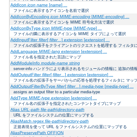
AddIcon
icon
name
[
name
] ...
ファイルに表示するアイコンを名前で選択
AddIconByEncoding
icon
MIME-encoding
[
MIME-encoding
] ...
ファイルに表示するアイコンを MIME 符号化方法で選択
AddIconByType
icon
MIME-type
[
MIME-type
] ...
ファイルの隣に表示するアイコンを MIME タイプによって選択
AddInputFilter
filter
[;
filter
...]
extension
[
extension
] ...
ファイルの拡張子をクライアントのリクエストを処理する フィルタ
AddLanguage
MIME-lang
extension
[
extension
] ...
ファイル名を指定された言語にマップ
AddModuleInfo
module-name
string
server-info ハンドラにより表示されるモジュールの情報に 追加の
AddOutputFilter
filter
[;
filter
...]
extension
[
extension
] ...
ファイル名の拡張子をサーバからの応答を処理するフィルタに マッ
AddOutputFilterByType
filter
[;
filter
...]
media-type
[
media-type
] ...
assigns an output filter to a particular media-type
AddType
MIME-type
extension
[
extension
] ...
ファイル名の拡張子を指定されたコンテントタイプにマップ
Alias
URL-path
file-path
|
directory-path
URL をファイルシステムの位置にマップする
AliasMatch
regex
file-path
|
directory-path
正規表現を使って URL をファイルシステムの位置にマップする
AliasPreservePath OFF|ON