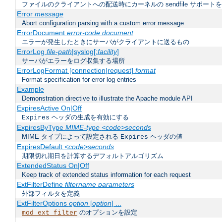
ファイルのクライアントへの配送時にカーネルの sendfile サポート
Error
message
Abort configuration parsing with a custom error message
ErrorDocument
error-code document
エラーが発生したときにサーバがクライアントに送るもの
ErrorLog
file-path
|syslog[:
facility
]
サーバがエラーをログ収集する場所
ErrorLogFormat [connection|request]
format
Format specification for error log entries
Example
Demonstration directive to illustrate the Apache module API
ExpiresActive On|Off
ヘッダの生成を有効にする
Expires
ExpiresByType
MIME-type
<code>seconds
MIME タイプによって設定される
ヘッダの値
Expires
ExpiresDefault
<code>seconds
期限切れ期日を計算するデフォルトアルゴリズム
ExtendedStatus On|Off
Keep track of extended status information for each request
ExtFilterDefine
filtername
parameters
外部フィルタを定義
ExtFilterOptions
option
[
option
] ...
のオプションを設定
mod_ext_filter