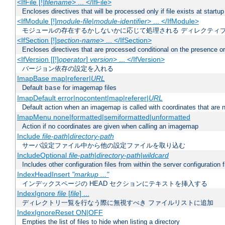
<IfFile [!]
filename
> ... </IfFile>
Encloses directives that will be processed only if file exists at startup
<IfModule [!]
module-file
|
module-identifier
> ... </IfModule>
モジュールの存在するかしないかに応じて処理される ディレクティ
<IfSection [!]
section-name
> ... </IfSection>
Encloses directives that are processed conditional on the presence or
<IfVersion [[!]
operator
]
version
> ... </IfVersion>
バージョン依存の設定を入れる
ImapBase map|referer|
URL
Default
for imagemap files
base
ImapDefault error|nocontent|map|referer|
URL
Default action when an imagemap is called with coordinates that are n
ImapMenu none|formatted|semiformatted|unformatted
Action if no coordinates are given when calling an imagemap
Include
file-path
|
directory-path
サーバ設定ファイル中から他の設定ファイルを取り込む
IncludeOptional
file-path
|
directory-path
|
wildcard
Includes other configuration files from within the server configuration f
IndexHeadInsert
"markup ..."
インデックスページの HEAD セクションにテキストを挿入する
IndexIgnore
file
[
file
] ...
ディレクトリ一覧を行なう際に無視すべき ファイルリストに追加
IndexIgnoreReset ON|OFF
Empties the list of files to hide when listing a directory