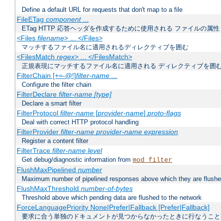
Define a default URL for requests that don't map to a file
FileETag
component
...
ETag HTTP 応答ヘッダを作成するために使用される ファイルの属性
<Files
filename
> ... </Files>
マッチするファイル名に適用されるディレクティブを囲む
<FilesMatch
regex
> ... </FilesMatch>
正規表現にマッチするファイル名に適用される ディレクティブを囲
FilterChain [+=-@!]
filter-name
...
Configure the filter chain
FilterDeclare
filter-name
[type]
Declare a smart filter
FilterProtocol
filter-name
[
provider-name
]
proto-flags
Deal with correct HTTP protocol handling
FilterProvider
filter-name
provider-name
expression
Register a content filter
FilterTrace
filter-name
level
Get debug/diagnostic information from
mod_filter
FlushMaxPipelined
number
Maximum number of pipelined responses above which they are flushe
FlushMaxThreshold
number-of-bytes
Threshold above which pending data are flushed to the network
ForceLanguagePriority None|Prefer|Fallback [Prefer|Fallback]
要求に合う単独のドキュメントが見つからなかったときに行なうこと