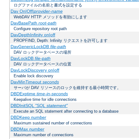
ログファイルの名前と書式を設定する
Dav On|Off|
provider-name
WebDAV HTTP メソッドを有効にします
DavBasePath
root-path
Configure repository root path
DavDepthInfinity on|off
PROPFIND, Depth: Infinity リクエストを許可します
DavGenericLockDB
file-path
DAV ロックデータベースの場所
DavLockDB
file-path
DAV ロックデータベースの位置
DavLockDiscovery on|off
Enable lock discovery
DavMinTimeout
seconds
サーバが DAV リソースのロックを維持する最小時間です。
DBDExptime
time-in-seconds
Keepalive time for idle connections
DBDInitSQL
"SQL statement"
Execute an SQL statement after connecting to a database
DBDKeep
number
Maximum sustained number of connections
DBDMax
number
Maximum number of connections