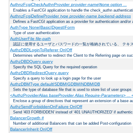
AuthnzFcgiCheckAuthnProvider
provider-name
|
option
...
None
Enables a FastCGI application to handle the check_authn authenticat
AuthnzFcgiDefineProvider
type
provider-name
backend-address
Defines a FastCGI application as a provider for authentication and/or 
AuthType None|Basic|Digest|Form
Type of user authentication
AuthUserFile
file-path
認証に使用するユーザとパスワードの一覧が格納されている、 テキ
AuthzDBDLoginToReferer On|Off
Determines whether to redirect the Client to the Referring page on succ
AuthzDBDQuery
query
Specify the SQL Query for the required operation
AuthzDBDRedirectQuery
query
Specify a query to look up a login page for the user
AuthzDBMType default|SDBM|GDBM|NDBM|DB
Sets the type of database file that is used to store list of user groups
<AuthzProviderAlias
baseProvider Alias Require-Parameters
> ...
Enclose a group of directives that represent an extension of a base au
AuthzSendForbiddenOnFailure On|Off
Send '403 FORBIDDEN' instead of '401 UNAUTHORIZED' if authenticat
BalancerGrowth
#
Number of additional Balancers that can be added Post-configuration
BalancerInherit On|Off