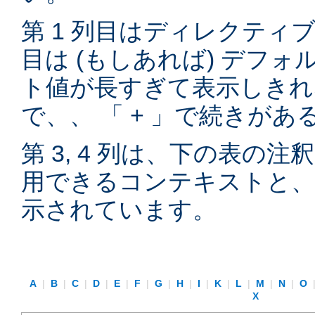
第 1 列目はディレクティブ
目は (もしあれば) デフ
ト値が長すぎて表示しきれ
で、、 「 + 」で続きが
第 3, 4 列は、下の表の
用できるコンテキストと、
示されています。
A
|
B
|
C
|
D
|
E
|
F
|
G
|
H
|
I
|
K
|
L
|
M
|
N
|
O
X