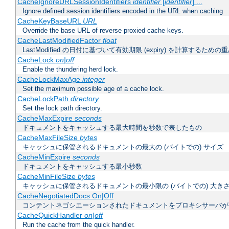
CacheIgnoreURLSessionIdentifiers
identifier
[
identifier
] ...
Ignore defined session identifiers encoded in the URL when caching
CacheKeyBaseURL
URL
Override the base URL of reverse proxied cache keys.
CacheLastModifiedFactor
float
LastModified の日付に基づいて有効期限 (expiry) を計算するため
CacheLock
on|off
Enable the thundering herd lock.
CacheLockMaxAge
integer
Set the maximum possible age of a cache lock.
CacheLockPath
directory
Set the lock path directory.
CacheMaxExpire
seconds
ドキュメントをキャッシュする最大時間を秒数で表したもの
CacheMaxFileSize
bytes
キャッシュに保管されるドキュメントの最大の (バイトでの) サイズ
CacheMinExpire
seconds
ドキュメントをキャッシュする最小秒数
CacheMinFileSize
bytes
キャッシュに保管されるドキュメントの最小限の (バイトでの) 大き
CacheNegotiatedDocs On|Off
コンテントネゴシエーションされたドキュメントをプロキシサーバが
CacheQuickHandler
on|off
Run the cache from the quick handler.