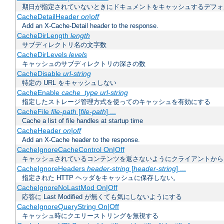
期日が指定されていないときにドキュメントをキャッシュするデフォ
CacheDetailHeader
on|off
Add an X-Cache-Detail header to the response.
CacheDirLength
length
サブディレクトリ名の文字数
CacheDirLevels
levels
キャッシュのサブディレクトリの深さの数
CacheDisable
url-string
特定の URL をキャッシュしない
CacheEnable
cache_type
url-string
指定したストレージ管理方式を使ってのキャッシュを有効にする
CacheFile
file-path
[
file-path
] ...
Cache a list of file handles at startup time
CacheHeader
on|off
Add an X-Cache header to the response.
CacheIgnoreCacheControl On|Off
キャッシュされているコンテンツを返さないようにクライアントから
CacheIgnoreHeaders
header-string
[
header-string
] ...
指定された HTTP ヘッダをキャッシュに保存しない。
CacheIgnoreNoLastMod On|Off
応答に Last Modified が無くても気にしないようにする
CacheIgnoreQueryString On|Off
キャッシュ時にクエリーストリングを無視する