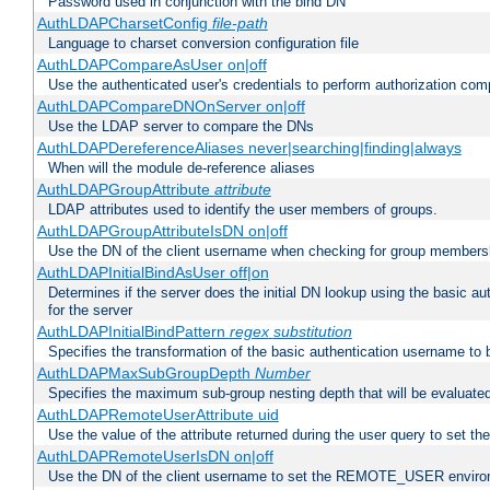
Password used in conjunction with the bind DN
AuthLDAPCharsetConfig
file-path
Language to charset conversion configuration file
AuthLDAPCompareAsUser on|off
Use the authenticated user's credentials to perform authorization co
AuthLDAPCompareDNOnServer on|off
Use the LDAP server to compare the DNs
AuthLDAPDereferenceAliases never|searching|finding|always
When will the module de-reference aliases
AuthLDAPGroupAttribute
attribute
LDAP attributes used to identify the user members of groups.
AuthLDAPGroupAttributeIsDN on|off
Use the DN of the client username when checking for group members
AuthLDAPInitialBindAsUser off|on
Determines if the server does the initial DN lookup using the basic a
for the server
AuthLDAPInitialBindPattern
regex
substitution
Specifies the transformation of the basic authentication username to
AuthLDAPMaxSubGroupDepth
Number
Specifies the maximum sub-group nesting depth that will be evaluated
AuthLDAPRemoteUserAttribute uid
Use the value of the attribute returned during the user query to se
AuthLDAPRemoteUserIsDN on|off
Use the DN of the client username to set the REMOTE_USER environ