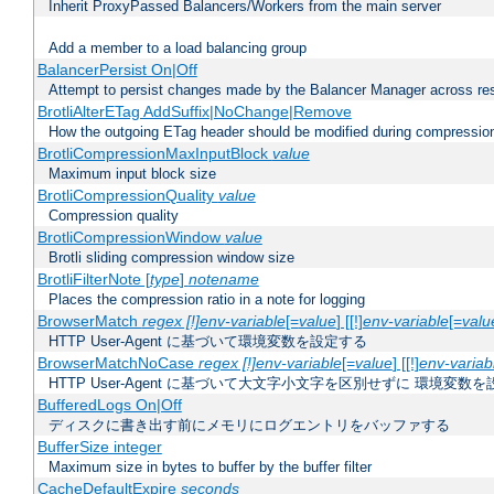
Inherit ProxyPassed Balancers/Workers from the main server
Add a member to a load balancing group
BalancerPersist On|Off
Attempt to persist changes made by the Balancer Manager across res
BrotliAlterETag AddSuffix|NoChange|Remove
How the outgoing ETag header should be modified during compressio
BrotliCompressionMaxInputBlock
value
Maximum input block size
BrotliCompressionQuality
value
Compression quality
BrotliCompressionWindow
value
Brotli sliding compression window size
BrotliFilterNote [
type
]
notename
Places the compression ratio in a note for logging
BrowserMatch
regex [!]env-variable
[=
value
] [[!]
env-variable
[=
valu
HTTP User-Agent に基づいて環境変数を設定する
BrowserMatchNoCase
regex [!]env-variable
[=
value
] [[!]
env-variab
HTTP User-Agent に基づいて大文字小文字を区別せずに 環境変数
BufferedLogs On|Off
ディスクに書き出す前にメモリにログエントリをバッファする
BufferSize integer
Maximum size in bytes to buffer by the buffer filter
CacheDefaultExpire
seconds