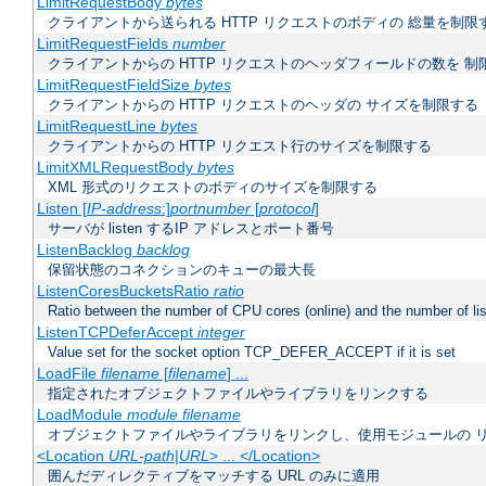
LimitRequestBody
bytes
クライアントから送られる HTTP リクエストのボディの 総量を制限
LimitRequestFields
number
クライアントからの HTTP リクエストのヘッダフィールドの数を 制
LimitRequestFieldSize
bytes
クライアントからの HTTP リクエストのヘッダの サイズを制限する
LimitRequestLine
bytes
クライアントからの HTTP リクエスト行のサイズを制限する
LimitXMLRequestBody
bytes
XML 形式のリクエストのボディのサイズを制限する
Listen [
IP-address
:]
portnumber
[
protocol
]
サーバが listen するIP アドレスとポート番号
ListenBacklog
backlog
保留状態のコネクションのキューの最大長
ListenCoresBucketsRatio
ratio
Ratio between the number of CPU cores (online) and the number of lis
ListenTCPDeferAccept
integer
Value set for the socket option TCP_DEFER_ACCEPT if it is set
LoadFile
filename
[
filename
] ...
指定されたオブジェクトファイルやライブラリをリンクする
LoadModule
module filename
オブジェクトファイルやライブラリをリンクし、使用モジュールの 
<Location
URL-path
|
URL
> ... </Location>
囲んだディレクティブをマッチする URL のみに適用