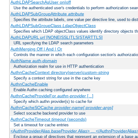
AuthLDAPSearchAsUser on|off
Use the authenticated user's credentials to perform authorization sea
AuthLDAPSubGroupAttribute
attribute
Specifies the attribute labels, one value per directive line, used to d
AuthLDAPSubGroupClass
LdapObjectClass
Specifies which LDAP objectClass values identify directory objects t
AuthLDAPURL
url
[NONE|SSL|TLS|STARTTLS]
URL specifying the LDAP search parameters
AuthMerging Off | And | Or
Controls the manner in which each configuration section's authorizatio
AuthName
auth-domain
Authorization realm for use in HTTP authentication
AuthnCacheContext directory|server|
custom-string
Specify a context string for use in the cache key
AuthnCacheEnable
Enable Authn caching configured anywhere
AuthnCacheProvideFor
authn-provider
[...]
Specify which authn provider(s) to cache for
AuthnCacheSOCache
provider-name[:provider-args]
Select socache backend provider to use
AuthnCacheTimeout
timeout
(seconds)
Set a timeout for cache entries
<AuthnProviderAlias
baseProvider Alias
> ... </AuthnProviderAlias
Enclose a group of directives that represent an extension of a base au