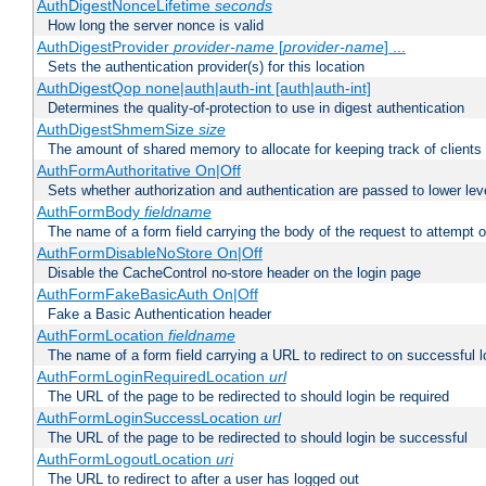
AuthDigestNonceLifetime
seconds
How long the server nonce is valid
AuthDigestProvider
provider-name
[
provider-name
] ...
Sets the authentication provider(s) for this location
AuthDigestQop none|auth|auth-int [auth|auth-int]
Determines the quality-of-protection to use in digest authentication
AuthDigestShmemSize
size
The amount of shared memory to allocate for keeping track of clients
AuthFormAuthoritative On|Off
Sets whether authorization and authentication are passed to lower le
AuthFormBody
fieldname
The name of a form field carrying the body of the request to attempt 
AuthFormDisableNoStore On|Off
Disable the CacheControl no-store header on the login page
AuthFormFakeBasicAuth On|Off
Fake a Basic Authentication header
AuthFormLocation
fieldname
The name of a form field carrying a URL to redirect to on successful l
AuthFormLoginRequiredLocation
url
The URL of the page to be redirected to should login be required
AuthFormLoginSuccessLocation
url
The URL of the page to be redirected to should login be successful
AuthFormLogoutLocation
uri
The URL to redirect to after a user has logged out