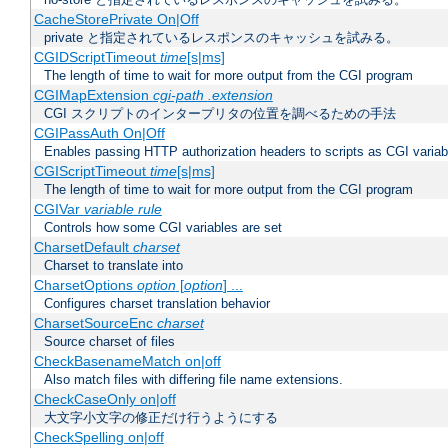
CacheStorePrivate On|Off
private と指定されているレスポンスのキャッシュを試みる。
CGIDScriptTimeout
time
[s|ms]
The length of time to wait for more output from the CGI program
CGIMapExtension
cgi-path
.extension
CGI スクリプトのインタープリタの位置を調べるための手法
CGIPassAuth On|Off
Enables passing HTTP authorization headers to scripts as CGI variab
CGIScriptTimeout
time
[s|ms]
The length of time to wait for more output from the CGI program
CGIVar
variable
rule
Controls how some CGI variables are set
CharsetDefault
charset
Charset to translate into
CharsetOptions
option
[
option
] ...
Configures charset translation behavior
CharsetSourceEnc
charset
Source charset of files
CheckBasenameMatch on|off
Also match files with differing file name extensions.
CheckCaseOnly on|off
大文字小文字の修正だけ行うようにする
CheckSpelling on|off