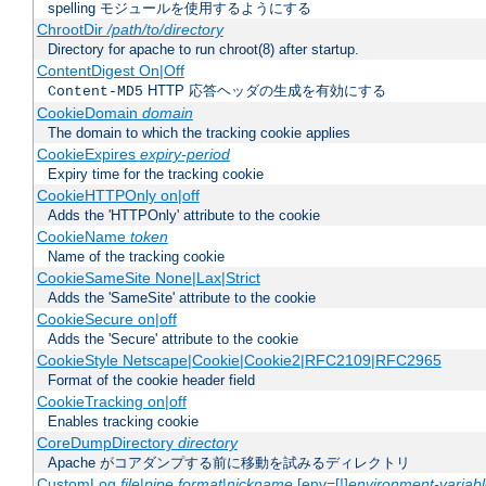
spelling モジュールを使用するようにする
ChrootDir
/path/to/directory
Directory for apache to run chroot(8) after startup.
ContentDigest On|Off
HTTP 応答ヘッダの生成を有効にする
Content-MD5
CookieDomain
domain
The domain to which the tracking cookie applies
CookieExpires
expiry-period
Expiry time for the tracking cookie
CookieHTTPOnly on|off
Adds the 'HTTPOnly' attribute to the cookie
CookieName
token
Name of the tracking cookie
CookieSameSite None|Lax|Strict
Adds the 'SameSite' attribute to the cookie
CookieSecure on|off
Adds the 'Secure' attribute to the cookie
CookieStyle Netscape|Cookie|Cookie2|RFC2109|RFC2965
Format of the cookie header field
CookieTracking on|off
Enables tracking cookie
CoreDumpDirectory
directory
Apache がコアダンプする前に移動を試みるディレクトリ
CustomLog
file
|
pipe
format
|
nickname
[env=[!]
environment-variab