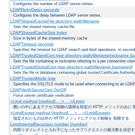
Configures the number of LDAP server retries.
LDAPRetryDelay
seconds
Configures the delay between LDAP server retries.
LDAPSharedCacheFile
directory-path/filename
Sets the shared memory cache file
LDAPSharedCacheSize
bytes
Size in bytes of the shared-memory cache
LDAPTimeout
seconds
Specifies the timeout for LDAP search and bind operations, in secon
LDAPTrustedClientCert
type
directory-path/filename/nickname
[p
Sets the file containing or nickname referring to a per connection clien
LDAPTrustedGlobalCert
type
directory-path/filename
[password]
Sets the file or database containing global trusted Certificate Authority 
LDAPTrustedMode
type
Specifies the SSL/TLS mode to be used when connecting to an LDAP
LDAPVerifyServerCert On|Off
Force server certificate verification
<Limit
method
[
method
] ... > ... </Limit>
囲いの中にあるアクセス制御の適用を特定の HTTP メソッドのみに 
<LimitExcept
method
[
method
] ... > ... </LimitExcept>
指定されたもの以外の HTTP メソッドにアクセス制御を 制限する
LimitInternalRecursion
number
[
number
]
内部リダイレクトと入れ子になったサブリクエストの最大数を決定す