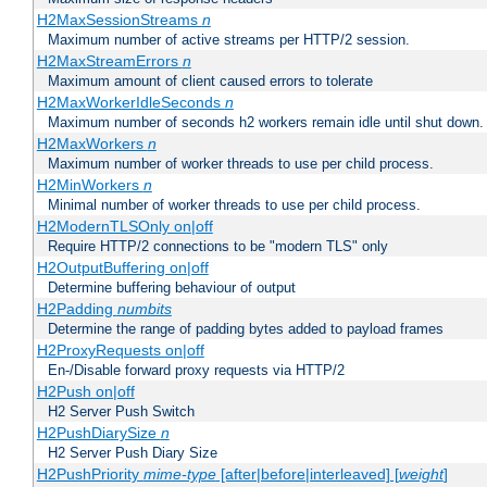
H2MaxSessionStreams
n
Maximum number of active streams per HTTP/2 session.
H2MaxStreamErrors
n
Maximum amount of client caused errors to tolerate
H2MaxWorkerIdleSeconds
n
Maximum number of seconds h2 workers remain idle until shut down.
H2MaxWorkers
n
Maximum number of worker threads to use per child process.
H2MinWorkers
n
Minimal number of worker threads to use per child process.
H2ModernTLSOnly on|off
Require HTTP/2 connections to be "modern TLS" only
H2OutputBuffering on|off
Determine buffering behaviour of output
H2Padding
numbits
Determine the range of padding bytes added to payload frames
H2ProxyRequests on|off
En-/Disable forward proxy requests via HTTP/2
H2Push on|off
H2 Server Push Switch
H2PushDiarySize
n
H2 Server Push Diary Size
H2PushPriority
mime-type
[after|before|interleaved] [
weight
]