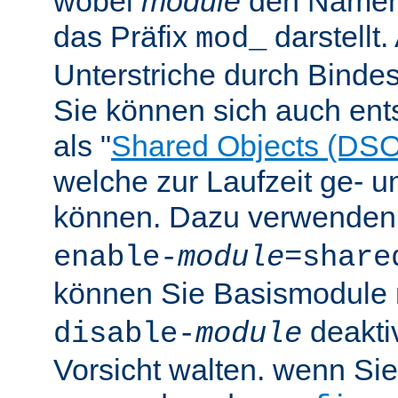
wobei
module
den Namen
das Präfix
darstellt
mod_
Unterstriche durch Bindes
Sie können sich auch en
als "
Shared Objects (DSO
welche zur Laufzeit ge- 
können. Dazu verwenden 
enable-
module
=share
können Sie Basismodule 
deakti
disable-
module
Vorsicht walten. wenn Si