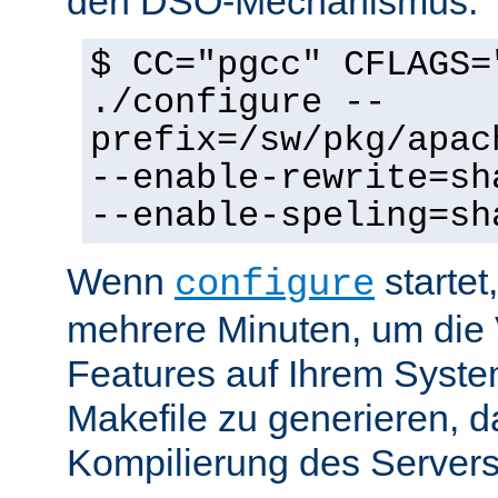
den DSO-Mechanismus:
$ CC="pgcc" CFLAGS=
./configure --
prefix=/sw/pkg/apac
--enable-rewrite=sh
--enable-speling=sh
Wenn
startet
configure
mehrere Minuten, um die 
Features auf Ihrem Syste
Makefile zu generieren, d
Kompilierung des Servers