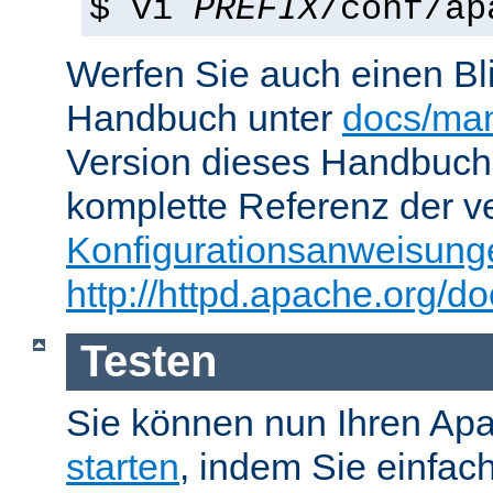
$ vi
PREFIX
/conf/ap
Werfen Sie auch einen Bl
Handbuch unter
docs/man
Version dieses Handbuch
komplette Referenz der v
Konfigurationsanweisung
http://httpd.apache.org/do
Testen
Sie können nun Ihren Ap
starten
, indem Sie einfac