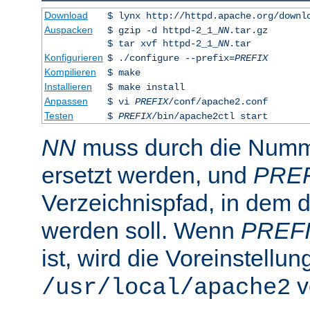
Download
$ lynx http://httpd.apache.org/downl
Auspacken
$ gzip -d httpd-2_1_
NN
.tar.gz
$ tar xvf httpd-2_1_
NN
.tar
Konfigurieren
$ ./configure --prefix=
PREFIX
Kompilieren
$ make
Installieren
$ make install
Anpassen
$ vi
PREFIX
/conf/apache2.conf
Testen
$
PREFIX
/bin/apache2ctl start
NN
muss durch die Numme
ersetzt werden, und
PRE
Verzeichnispfad, in dem de
werden soll. Wenn
PREF
ist, wird die Voreinstellun
v
/usr/local/apache2