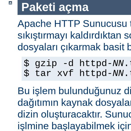
Paketi açma
Apache HTTP Sunucusu t
sıkıştırmayı kaldırdıktan 
dosyaları çıkarmak basit b
$ gzip -d httpd-
NN
.
$ tar xvf httpd-
NN
.
Bu işlem bulunduğunuz di
dağıtımın kaynak dosyaları
dizin oluşturacaktır. Sun
işlmine başlayabilmek iç