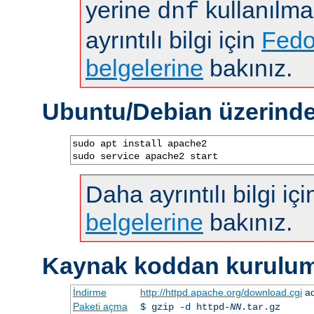
yerine
kullanılma
dnf
ayrıntılı bilgi için
Fedo
belgelerine
bakınız.
Ubuntu/Debian üzerind
sudo apt install apache2

sudo service apache2 start
Daha ayrıntılı bilgi iç
belgelerine
bakınız.
Kaynak koddan kurulu
İndirme
http://httpd.apache.org/download.cgi
ad
Paketi açma
$ gzip -d httpd-
NN
.tar.gz