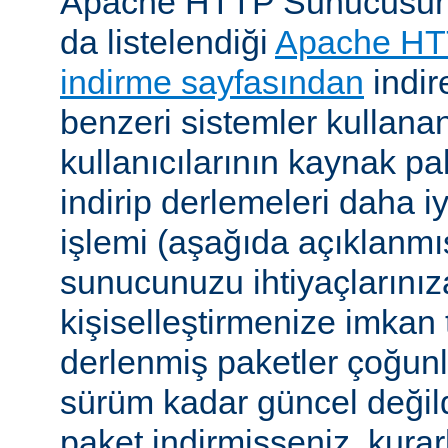
Apache HTTP Sunucusunu, 
da listelendiği
Apache HT
indirme sayfasından
indire
benzeri sistemler kulla
kullanıcılarının kaynak pak
indirip derlemeleri daha i
işlemi (aşağıda açıklanmış
sunucunuzu ihtiyaçlarınız
kişiselleştirmenize imkan t
derlenmiş paketler çoğun
sürüm kadar güncel değildi
paket indirmişseniz, kura