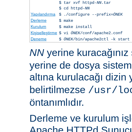
$ tar xvf httpd-
NN
.tar
$ cd httpd-
NN
Yapılandırma
$ ./configure --prefix=
ÖNEK
Derleme
$ make
Kurulum
$ make install
Kişiselleştirme
$ vi
ÖNEK
/conf/apache2.conf
Deneme
$
ÖNEK
/bin/apache2ctl -k start
NN
yerine kuracağınız
yerine de dosya siste
altına kurulacağı dizin
belirtilmezse
/usr/lo
öntanımlıdır.
Derleme ve kurulum iş
Apache HTTPd Sunucu