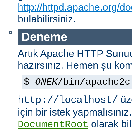
http://httpd.apache.org/do
bulabilirsiniz.
Deneme
Artık Apache HTTP Sun
hazırsınız. Hemen şu kom
$
ÖNEK
/bin/apache2c
üze
http://localhost/
için bir istek yapmalısınız
olarak bi
DocumentRoot