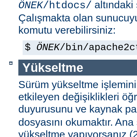
altındaki
ÖNEK
/htdocs/
Çalışmakta olan sunucu
komutu verebilirsiniz:
$
ÖNEK
/bin/apache2c
Yükseltme
Sürüm yükseltme işleminin 
etkileyen değişiklikleri ö
duyurusunu ve kaynak pa
dosyasını okumaktır. Ana
yükseltme yapıyorsanız (2