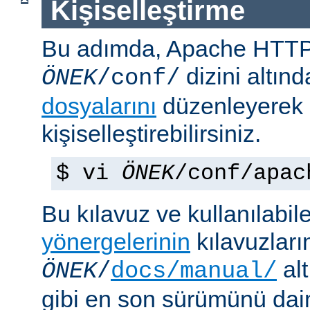
Kişiselleştirme
Bu adımda, Apache HTT
dizini altın
ÖNEK
/conf/
dosyalarını
düzenleyerek
kişiselleştirebilirsiniz.
$ vi
ÖNEK
/conf/apac
Bu kılavuz ve kullanılabi
yönergelerinin
kılavuzları
alt
ÖNEK
/
docs/manual/
gibi en son sürümünü da