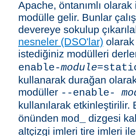
Apache, öntanımlı olarak 
modülle gelir. Bunlar çal
devereye sokulup çıkarıl
nesneler (DSO'lar)
olarak 
istediğiniz modülleri der
enable-
module
=stati
kullanarak durağan olarak 
modüller
--enable-
mo
kullanılarak etkinleştirilir
önünden
dizgesi kal
mod_
altçizgi imleri tire imleri i