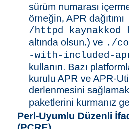
sürüm numarası içerme
örneğin, APR dağıtımı
/httpd_kaynakkod_
altında olsun.) ve
./co
-with-included-ap
kullanın. Bazı platforml
kurulu APR ve APR-Uti
derlenmesini sağlamak i
paketlerini kurmanız ger
Perl-Uyumlu Düzenli İf
(PCRE)