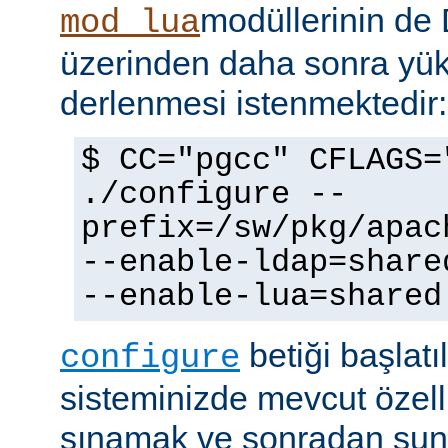
modüllerinin d
mod_lua
üzerinden daha sonra yü
derlenmesi istenmektedir:
$ CC="pgcc" CFLAGS=
./configure --
prefix=/sw/pkg/apac
--enable-ldap=share
--enable-lua=shared
betiği başlatı
configure
sisteminizde mevcut özellik
sınamak ve sonradan sun