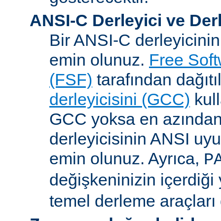
ANSI-C Derleyici ve Der
Bir ANSI-C derleyicini
emin olunuz.
Free Sof
(FSF)
tarafından dağıt
derleyicisini (GCC)
kull
GCC yoksa en azından 
derleyicisinin ANSI u
emin olunuz. Ayrıca,
P
değişkeninizin içerdiği
temel derleme araçları 