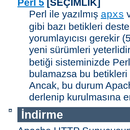
Perl 5
[SEÇİMLİK]
Perl ile yazılmış
apxs
gibi bazı betikleri dest
yorumlayıcısı gerekir 
yeni sürümleri yeterlidi
betiği sisteminizde Per
bulamazsa bu betikleri
Ancak, bu durum Apac
derlenip kurulmasına en
İndirme