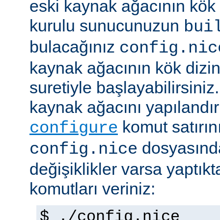
eski kaynak ağacının kök 
kurulu sunucunuzun
bui
bulacağınız
config.nic
kaynak ağacının kök dizi
suretiyle başlayabilirsini
kaynak ağacını yapılandır
komut satırını 
configure
dosyasında
config.nice
değişiklikler varsa yaptık
komutları veriniz:
$ ./config.nice