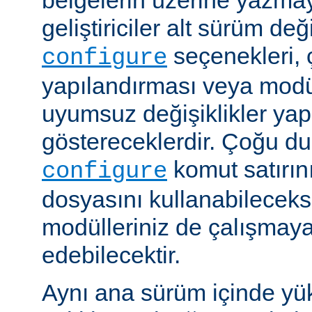
belgelerin üzerine yazmay
geliştiriciler alt sürüm değ
seçenekleri, 
configure
yapılandırması veya modü
uyumsuz değişiklikler y
göstereceklerdir. Çoğu d
komut satırın
configure
dosyasını kullanabileceks
modülleriniz de çalışma
edebilecektir.
Aynı ana sürüm içinde yü