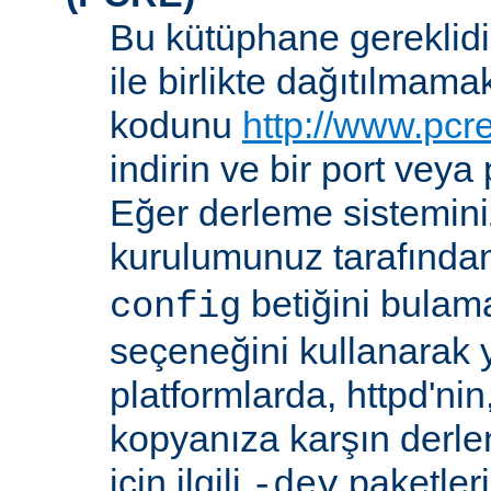
Bu kütüphane gereklidir
ile birlikte dağıtılmam
kodunu
http://www.pcr
indirin ve bir port veya
Eğer derleme sistemi
kurulumunuz tarafında
betiğini bula
config
seçeneğini kullanarak ye
platformlarda, httpd'ni
kopyanıza karşın derl
için ilgili
paketler
-dev