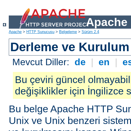
Apache 
Apache
>
HTTP Sunucusu
>
Belgeleme
>
Sürüm 2.4
Derleme ve Kurulum
Mevcut Diller:
de
|
en
|
e
Bu çeviri güncel olmayabil
değişiklikler için İngilizce
Bu belge Apache HTTP Su
Unix ve Unix benzeri siste