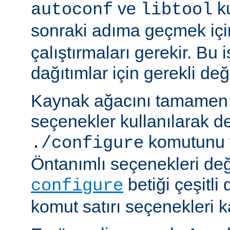
ve
ku
autoconf
libtool
sonraki adıma geçmek iç
çalıştırmaları gerekir. Bu 
dağıtımlar için gerekli deği
Kaynak ağacını tamamen 
seçenekler kullanılarak d
komutunu v
./configure
Öntanımlı seçenekleri değ
betiği çeşitli
configure
komut satırı seçenekleri k