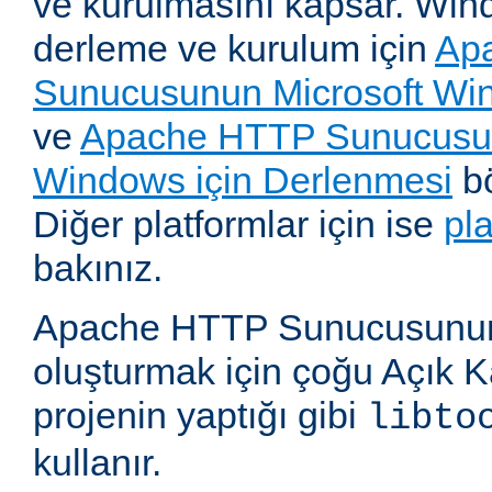
ve kurulmasını kapsar. Win
derleme ve kurulum için
Ap
Sunucusunun Microsoft Win
ve
Apache HTTP Sunucusun
Windows için Derlenmesi
bö
Diğer platformlar için ise
pl
bakınız.
Apache HTTP Sunucusunun,
oluşturmak için çoğu Açık 
projenin yaptığı gibi
libto
kullanır.