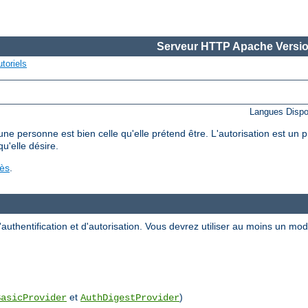
Serveur HTTP Apache Versio
toriels
Langues Dispo
'une personne est bien celle qu'elle prétend être. L'autorisation est un
qu'elle désire.
cès
.
uthentification et d'autorisation. Vous devrez utiliser au moins un m
et
)
BasicProvider
AuthDigestProvider