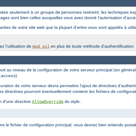
tinées seulement à un groupe de personnes restreint, les techniques ex
ages sont bien celles auxquelles vous avez donné l'autorisation d'accè
rties de votre site web que la plupart d'entre vous sont appelés à utilis
z l'utilisation de
en plus de toute méthode d'authentification.
mod_ssl
 soit au niveau de la configuration de votre serveur principal (en génér
)
taccess
iguration de votre serveur devra permettre l'ajout de directives d'authent
les directives pourront éventuellement contenir les fichiers de configura
n d'une directive
du style :
AllowOverride
ans le fichier de configuration principal, vous devrez bien entendu possé