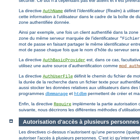
sécurité. Ce but n'a cependant pas été atteint et il est préfér
La directive
définit l'
Identificateur
(Realm) à utiliser
AuthName
cette information à l'utilisateur dans le cadre de la boîte de
zone authentifiée donnée.
Ainsi par exemple, une fois un client authentifié dans la zone
zone du même serveur marquée de l'identificateur
"Fichier
mot de passe en faisant partager le même identificateur entr
mot de passe chaque fois que le nom d'hôte du serveur sera 
La directive
est, dans ce cas, facultativ
AuthBasicProvider
utilisez une autre source d'authentification comme
mod_auth
La directive
définit le chemin du fichier de 
AuthUserFile
la durée de la recherche dans un fichier texte pour authentif
aussi stocker les données relatives aux utilisateurs dans d
programmes
et
permettent de créer et mani
dbmmanage
htdbm
Enfin, la directive
implémente la partie autorisation d
Require
suivante, nous décrirons les différentes méthodes d'utilisation
Autorisation d'accès à plusieurs personnes
Les directives ci-dessus n'autorisent qu'une personne (quelq
autoriser l'accès à plusieurs personnes. C'est ici qu'intervient