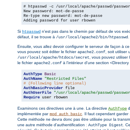
# htpasswd -c /usr/local/apache/passwd/passwo
New password: mot-de-passe
Re-type new password: mot-de-passe
Adding password for user rbowen
Si
n'est pas dans le chemin par défaut de vos exécu
htpasswd
défaut, il se trouve à
.
/usr/local/apache2/bin/htpasswd
Ensuite, vous allez devoir configurer le serveur de façon à ce 
vous pouvez soit éditer le fichier
, soit utiliser
apache2.conf
, vous pouvez utiliser 
/usr/local/apache/htdocs/secret
le fichier
à l'intérieur d'une section <Directory
apache2.conf
AuthType
Basic
AuthName
"Restricted Files"
# (Following line optional)
AuthBasicProvider
AuthUserFile
"/usr/local/apache/passwd/passwo
Require
 user rbowen
Examinons ces directives une à une. La directive
d
AuthType
implémentée par
. Il faut cependant garder 
mod_auth_basic
Cette méthode ne devra donc pas être utilisée pour la trans
une autre méthode d'authentification :
. C
AuthType Digest