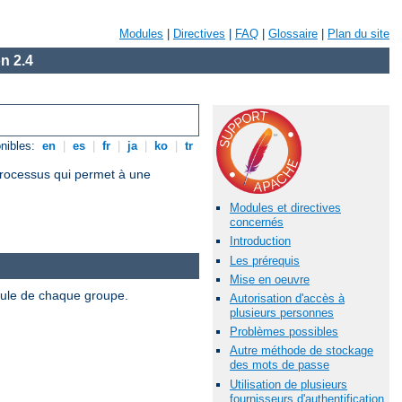
Modules
|
Directives
|
FAQ
|
Glossaire
|
Plan du site
n 2.4
nibles:
en
|
es
|
fr
|
ja
|
ko
|
tr
 processus qui permet à une
Modules et directives
concernés
Introduction
Les prérequis
Mise en oeuvre
odule de chaque groupe.
Autorisation d'accès à
plusieurs personnes
Problèmes possibles
Autre méthode de stockage
des mots de passe
Utilisation de plusieurs
fournisseurs d'authentification