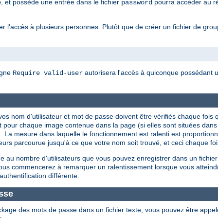
, et possède une entrée dans le fichier
pourra accéder au rép
e
password
 l'accès à plusieurs personnes. Plutôt que de créer un fichier de groupes
igne
autorisera l'accès à quiconque possédant un
Require valid-user
ue vos nom d'utilisateur et mot de passe doivent être vérifiés chaque f
t pour chaque image contenue dans la page (si elles sont situées dan
. La mesure dans laquelle le fonctionnement est ralenti est proportionnel
isateurs parcourue jusqu'à ce que votre nom soit trouvé, et ceci chaque f
 au nombre d'utilisateurs que vous pouvez enregistrer dans un fichier
 vous commencerez à remarquer un ralentissement lorsque vous atteind
authentification différente.
sse
ckage des mots de passe dans un fichier texte, vous pouvez être appe