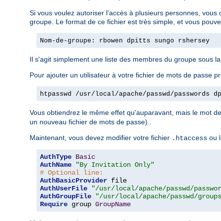
Si vous voulez autoriser l'accès à plusieurs personnes, vous 
groupe. Le format de ce fichier est très simple, et vous pouv
Nom-de-groupe: rbowen dpitts sungo rshersey
Il s'agit simplement une liste des membres du groupe sous l
Pour ajouter un utilisateur à votre fichier de mots de passe pr
htpasswd /usr/local/apache/passwd/passwords d
Vous obtiendrez le même effet qu'auparavant, mais le mot de 
un nouveau fichier de mots de passe)..
Maintenant, vous devez modifier votre fichier
ou l
.htaccess
AuthType
Basic
AuthName
"By Invitation Only"
# Optional line:
AuthBasicProvider
AuthUserFile
"/usr/local/apache/passwd/passwo
AuthGroupFile
"/usr/local/apache/passwd/group
Require
 group 
GroupName