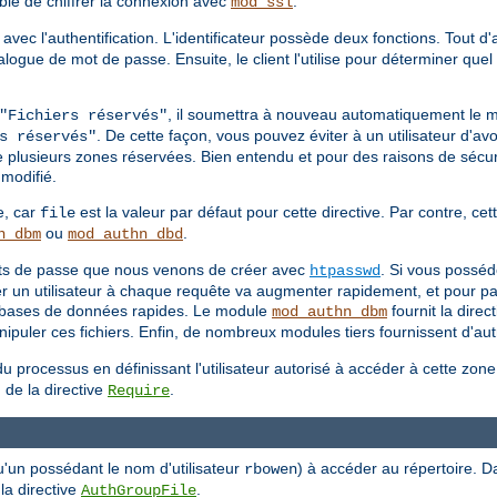
able de chiffrer la connexion avec
.
mod_ssl
 avec l'authentification. L'identificateur possède deux fonctions. Tout d
 dialogue de mot de passe. Ensuite, le client l'utilise pour déterminer q
, il soumettra à nouveau automatiquement le 
"Fichiers réservés"
. De cette façon, vous pouvez éviter à un utilisateur d'avo
s réservés"
e plusieurs zones réservées. Bien entendu et pour des raisons de sécuri
modifié.
e, car
est la valeur par défaut pour cette directive. Par contre, cett
file
ou
.
n_dbm
mod_authn_dbd
mots de passe que nous venons de créer avec
. Si vous posséd
htpasswd
ier un utilisateur à chaque requête va augmenter rapidement, et pour pa
es bases de données rapides. Le module
fournit la direc
mod_authn_dbm
puler ces fichiers. Enfin, de nombreux modules tiers fournissent d'autr
u processus en définissant l'utilisateur autorisé à accéder à cette zon
 de la directive
.
Require
u'un possédant le nom d'utilisateur
) à accéder au répertoire. D
rbowen
 la directive
.
AuthGroupFile