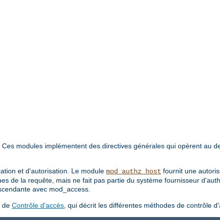
. Ces modules implémentent des directives générales qui opèrent au d
cation et d'autorisation. Le module
fournit une autori
mod_authz_host
ues de la requête, mais ne fait pas partie du système fournisseur d'aut
 ascendante avec mod_access.
s de
Contrôle d'accès
, qui décrit les différentes méthodes de contrôle d