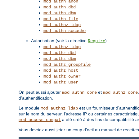
mod_authn_anon
mod_authn_dbd
mod_authn_dbm
mod_authn_file
mod_authnz_ldap
mod_authn_socache
Autorisation (voir la directive
)
Require
mod_authnz_ldap
mod_authz_dbd
mod_authz_dbm
mod_authz_groupfile
mod_authz_host
mod_authz_owner
mod_authz_user
On peut aussi ajouter
et
mod_authn_core
mod_authz_core
d'authentification.
Le module
est un fournisseur d'authentifi
mod_authnz_ldap
sur le nom du serveur, l'adresse IP ou certaines caractéristiq
a été créé à des fins de compatibilité
mod_access_compat
Vous devriez aussi jeter un coup d'oeil au manuel de recette