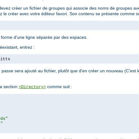
devez créer un fichier de groupes qui associe des noms de groupes avec
ez le créer avec votre éditeur favori. Son contenu se présente comme su
a forme d'une ligne séparée par des espaces.
éexistant, entrez :
pitts
passe sera ajouté au fichier, plutôt que d'en créer un nouveau (C'est
a section
comme suit :
<Directory>
rds"
s"