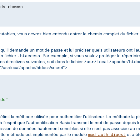
rds rbowen
tables, vous devrez bien entendu entrer le chemin complet du fichier. 
qu'il demande un mot de passe et lui préciser quels utilisateurs ont l'au
 un fichier
. Par exemple, si vous voulez protéger le répertoir
.htaccess
les directives suivantes, soit dans le fichier
/usr/local/apache/htdo
 "/usr/local/apache/htdocs/secret"> :
rds"
éfinit la méthode utilisée pour authentifier l'utilisateur. La méthode la 
à l'esprit que l'authentification Basic transmet le mot de passe depuis le 
mission de données hautement sensibles si elle n'est pas associée au 
ette méthode est implémentée par le module
et a ét
mod_auth_digest