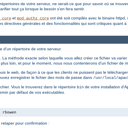
répertoires de votre serveur, ne serait-ce que pour savoir où se trouvent
ifier tout ça lorsque le besoin s'en fera sentir.
et
ont été soit compilés avec le binaire httpd, 
_core
mod_authz_core
irectives générales et des fonctionnalités qui sont critiques quant à la 
e d'un répertoire de votre serveur.
 La méthode exacte selon laquelle vous allez créer ce fichier va varier
ls plus loin, et pour le moment, nous nous contenterons d'un fichier de
epuis le web, de façon à ce que les clients ne puissent pas le télécharg
ouvez enregistrer le fichier des mots de passe dans
/usr/local/apac
chier. Vous le trouverez dans le répertoire
de votre installation d'
bin
hemin par défaut de vos exécutables.
s rbowen
retaper pour confirmation :