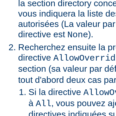
la section directory conc
vous indiquera la liste de
autorisées (La valeur par
directive est
).
None
Recherchez ensuite la p
directive
AllowOverrid
section (sa valeur par dé
tout d'abord deux cas part
Si la directive
AllowO
à
, vous pouvez aj
All
directives indiquées su