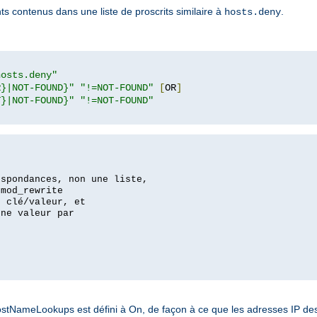
nts contenus dans une liste de proscrits similaire à
.
hosts.deny
hosts.deny"
R}|NOT-FOUND}"
"!=NOT-FOUND"
[
OR
]
T}|NOT-FOUND}"
"!=NOT-FOUND"
espondances, non une liste,
 mod_rewrite
s clé/valeur, et
une valeur par
NameLookups est défini à On, de façon à ce que les adresses IP des c