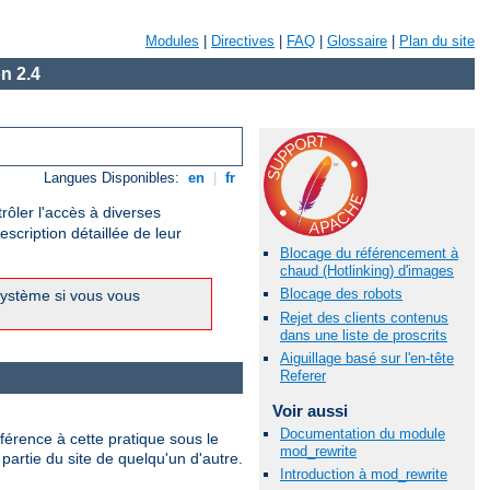
Modules
|
Directives
|
FAQ
|
Glossaire
|
Plan du site
n 2.4
Langues Disponibles:
en
|
fr
rôler l'accès à diverses
scription détaillée de leur
Blocage du référencement à
chaud (Hotlinking) d'images
Blocage des robots
système si vous vous
Rejet des clients contenus
dans une liste de proscrits
Aiguillage basé sur l'en-tête
Referer
Voir aussi
Documentation du module
férence à cette pratique sous le
mod_rewrite
partie du site de quelqu'un d'autre.
Introduction à mod_rewrite