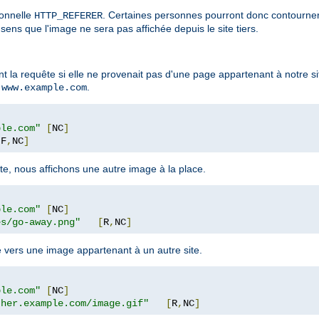
ionnelle
. Certaines personnes pourront donc contourner c
HTTP_REFERER
sens que l'image ne sera pas affichée depuis le site tiers.
 la requête si elle ne provenait pas d'une page appartenant à notre si
t
.
www.example.com
ple.com"
[
NC
]
[
F
,
NC
]
te, nous affichons une autre image à la place.
ple.com"
[
NC
]
es/go-away.png"
[
R
,
NC
]
e vers une image appartenant à un autre site.
ple.com"
[
NC
]
ther.example.com/image.gif"
[
R
,
NC
]