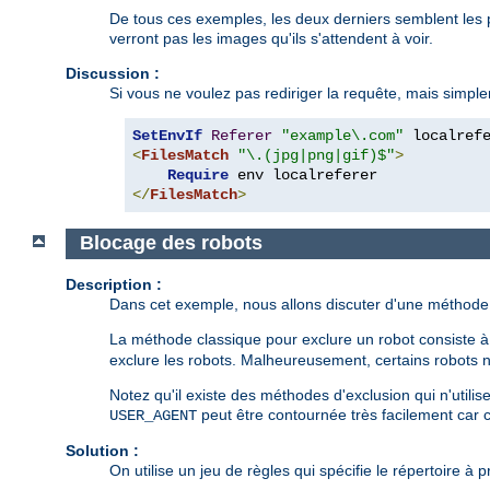
De tous ces exemples, les deux derniers semblent les p
verront pas les images qu'ils s'attendent à voir.
Discussion :
Si vous ne voulez pas rediriger la requête, mais simple
SetEnvIf
Referer
"example\.com"
<
FilesMatch
"\.(jpg|png|gif)$"
>
Require
</
FilesMatch
>
Blocage des robots
Description :
Dans cet exemple, nous allons discuter d'une méthode p
La méthode classique pour exclure un robot consiste à d
exclure les robots. Malheureusement, certains robots n
Notez qu'il existe des méthodes d'exclusion qui n'utili
peut être contournée très facilement car c
USER_AGENT
Solution :
On utilise un jeu de règles qui spécifie le répertoire à p