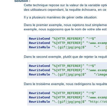
Solution :
Cette technique repose sur la valeur de la variable opt
des utilisateurs cependant, la requête échouera, en ce 
Il y a plusieurs manières de gérer cette situation.
Dans le premier exemple, nous rejetons tout simplement
exemple, nous supposons que le nom de votre site es
RewriteCond
"%{HTTP_REFERER}"
"!^$"
RewriteCond
"%{HTTP_REFERER}"
"!www.exam
RewriteRule
"\.(gif|jpg|png)$"
"-"
Dans le second exemple, plutôt que de rejeter la requê
RewriteCond
"%{HTTP_REFERER}"
"!^$"
RewriteCond
"%{HTTP_REFERER}"
"!www.exam
RewriteRule
"\.(gif|jpg|png)$"
"/imag
Dans le troisième exemple, nous redirigeons la requêt
RewriteCond
"%{HTTP_REFERER}"
"!^$"
RewriteCond
"%{HTTP_REFERER}"
"!www.exam
RewriteRule
"\.(gif|jpg|png)$"
"http://o