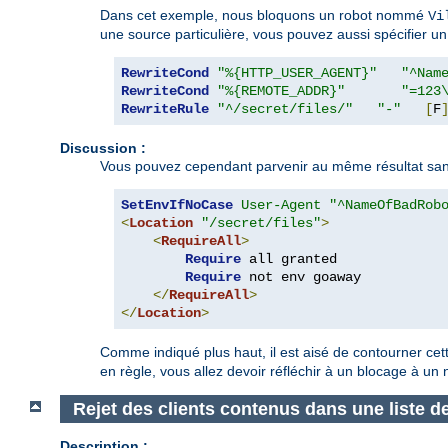
Dans cet exemple, nous bloquons un robot nommé
Vi
une source particulière, vous pouvez aussi spécifier un 
RewriteCond
"%{HTTP_USER_AGENT}"
"^Nam
RewriteCond
"%{REMOTE_ADDR}"
"=123
RewriteRule
"^/secret/files/"
"-"
[
F
Discussion :
Vous pouvez cependant parvenir au même résultat sans 
SetEnvIfNoCase
User-Agent
"^NameOfBadRob
<
Location
"/secret/files"
>
<
RequireAll
>
Require
 all granted

Require
 not env goaway

</
RequireAll
>
</
Location
>
Comme indiqué plus haut, il est aisé de contourner cet
en règle, vous allez devoir réfléchir à un blocage à un
Rejet des clients contenus dans une liste de
Description :