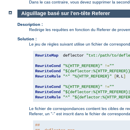
Dans le cas contraire, vous devez supprimer la second
Aiguillage basé sur l'en-tête Referer
Description :
Redirige les requêtes en fonction du Referer de proven
Solution :
Le jeu de règles suivant utilise un fichier de correspo
RewriteMap
  deflector 
"txt:/path/to/defl
RewriteCond
"%{HTTP_REFERER}"
!=
""
RewriteCond
"${deflector:%{HTTP_REFERER}
RewriteRule
"^"
"%{HTTP_REFERER}"
[
R
,
L
]
RewriteCond
"%{HTTP_REFERER}"
!=
""
RewriteCond
"${deflector:%{HTTP_REFERER}
RewriteRule
"^"
"${deflector:%{HTTP_REFE
Le fichier de correspondances contient les cibles de re
Referer, un "-" est inscrit dans le fichier de correspond
##