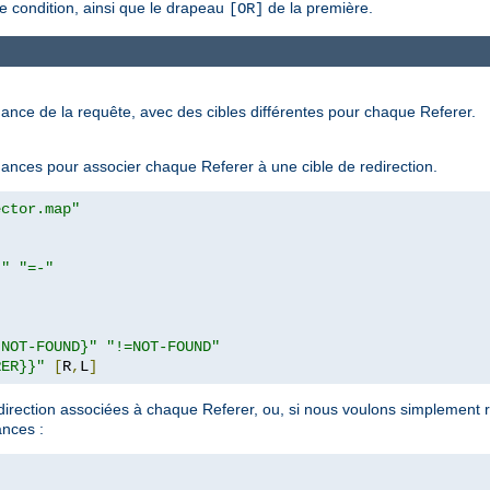
e condition, ainsi que le drapeau
de la première.
[OR]
ance de la requête, avec des cibles différentes pour chaque Referer.
ndances pour associer chaque Referer à une cible de redirection.
ector.map"
}"
"=-"
|NOT-FOUND}"
"!=NOT-FOUND"
RER}}"
[
R
,
L
]
direction associées à chaque Referer, ou, si nous voulons simplement re
ances :