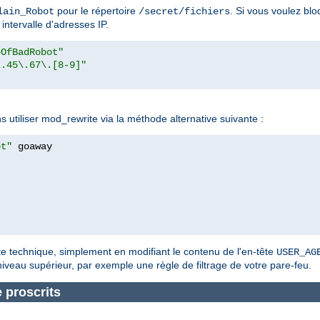
pour le répertoire
. Si vous voulez bl
lain_Robot
/secret/fichiers
intervalle d'adresses IP.
eOfBadRobot"
\.45\.67\.[8-9]"
]
utiliser mod_rewrite via la méthode alternative suivante :
ot"
te technique, simplement en modifiant le contenu de l'en-tête
USER_AG
 niveau supérieur, par exemple une règle de filtrage de votre pare-feu.
 proscrits