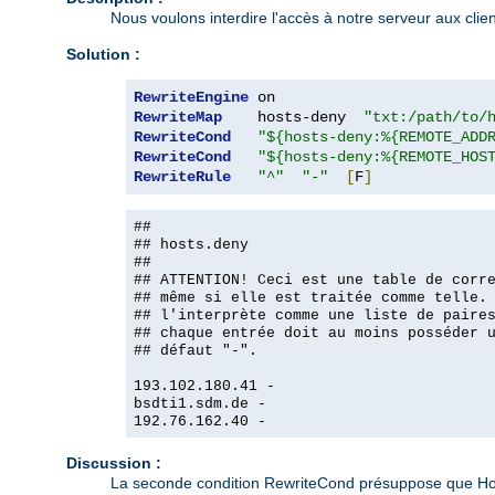
Nous voulons interdire l'accès à notre serveur aux clie
Solution :
RewriteEngine
RewriteMap
    hosts-deny  
"txt:/path/to/
RewriteCond
"${hosts-deny:%{REMOTE_ADD
RewriteCond
"${hosts-deny:%{REMOTE_HOS
RewriteRule
"^"
"-"
[
F
]
##
## hosts.deny
##
## ATTENTION! Ceci est une table de corr
## même si elle est traitée comme telle.
## l'interprète comme une liste de paire
## chaque entrée doit au moins posséder 
## défaut "-".
193.102.180.41 -
bsdti1.sdm.de -
192.76.162.40 -
Discussion :
La seconde condition RewriteCond présuppose que Host