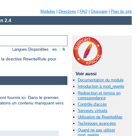
Modules
|
Directives
|
FAQ
|
Glossaire
|
Plan du site
n 2.4
Langues Disponibles:
en
|
fr
e la directive RewriteRule pour
Voir aussi
Documentation du module
Introduction à mod_rewrite
Redirection et remise en
t fournis ici. Dans le premier,
correspondance
ndatons un contenu manquant vers
Contrôle d'accès
Serveurs virtuels
Utilisation de RewriteMap
Techniques avancées
Quand ne pas utiliser
mod_rewrite