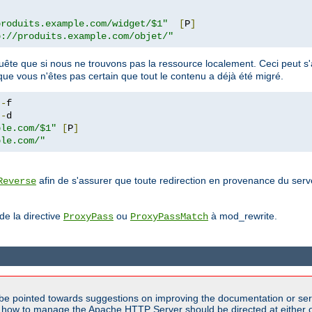
produits.example.com/widget/$1"
[
P
]
p://produits.example.com/objet/"
e que si nous ne trouvons pas la ressource localement. Ceci peut s'av
que vous n'êtes pas certain que tout le contenu a déjà été migré.
!-
!-
ple.com/$1"
[
P
]
ple.com/"
afin de s'assurer que toute redirection en provenance du serv
Reverse
 de la directive
ou
à mod_rewrite.
ProxyPass
ProxyPassMatch
be pointed towards suggestions on improving the documentation or ser
n how to manage the Apache HTTP Server should be directed at either ou