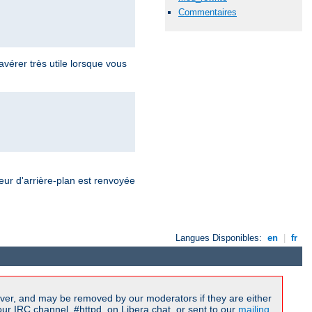
Commentaires
érer très utile lorsque vous
eur d'arrière-plan est renvoyée
Langues Disponibles:
en
|
fr
ver, and may be removed by our moderators if they are either
r IRC channel, #httpd, on Libera.chat, or sent to our
mailing