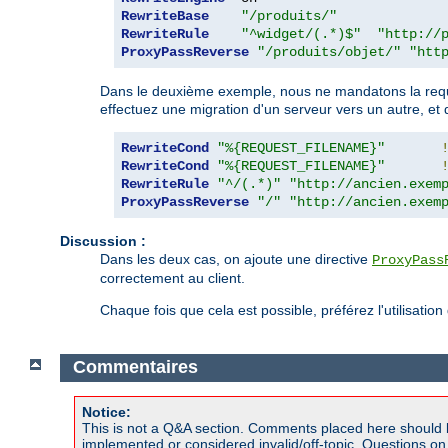
RewriteBase
"/produits/"
RewriteRule
"^widget/(.*)$"
"http://
ProxyPassReverse
"/produits/objet/"
"htt
Dans le deuxième exemple, nous ne mandatons la requêt
effectuez une migration d'un serveur vers un autre, et 
RewriteCond
"%{REQUEST_FILENAME}"
RewriteCond
"%{REQUEST_FILENAME}"
RewriteRule
"^/(.*)"
"http://ancien.exem
ProxyPassReverse
"/"
"http://ancien.exem
Discussion :
Dans les deux cas, on ajoute une directive
ProxyPass
correctement au client.
Chaque fois que cela est possible, préférez l'utilisation
Commentaires
Notice:
This is not a Q&A section. Comments placed here should 
implemented or considered invalid/off-topic. Questions o