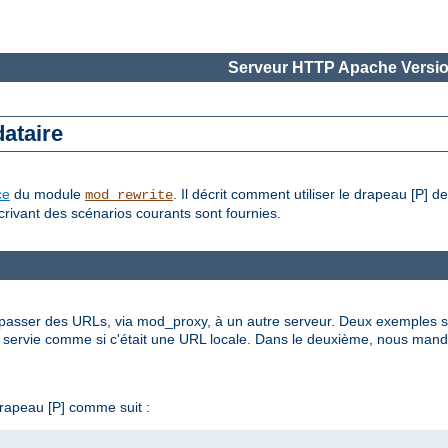
Serveur HTTP Apache Versio
ataire
ce
du module
. Il décrit comment utiliser le drapeau [P] d
mod_rewrite
rivant des scénarios courants sont fournies.
asser des URLs, via mod_proxy, à un autre serveur. Deux exemples son
t servie comme si c'était une URL locale. Dans le deuxième, nous ma
drapeau [P] comme suit :