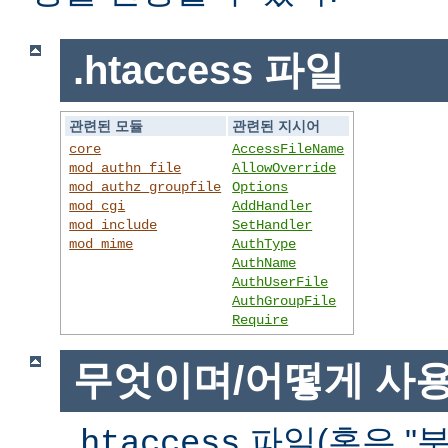
.htaccess 파일
관련된 모듈
관련된 지시어
core
AccessFileName
mod_authn_file
AllowOverride
mod_authz_groupfile
Options
mod_cgi
AddHandler
mod_include
SetHandler
mod_mime
AuthType
AuthName
AuthUserFile
AuthGroupFile
Require
무엇이며/어떻게 사
파일(혹은 "분
.htaccess