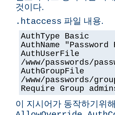
것이다.
파일 내용.
.htaccess
AuthType Basic
AuthName "Password 
AuthUserFile
/www/passwords/pass
AuthGroupFile
/www/passwords/grou
Require Group admin
이 지시어가 동작하기위
AllowOverride AuthC