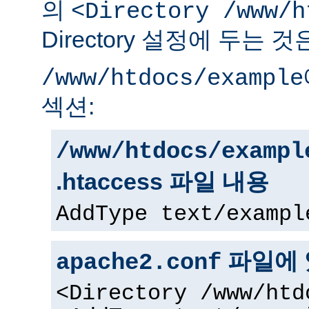
의
<Directory /www/h
Directory 설정에 두는 
/www/htdocs/example
섹션:
/www/htdocs/exampl
.htaccess 파일 내용
AddType text/exampl
파일에 
apache2.conf
<Directory /www/htd