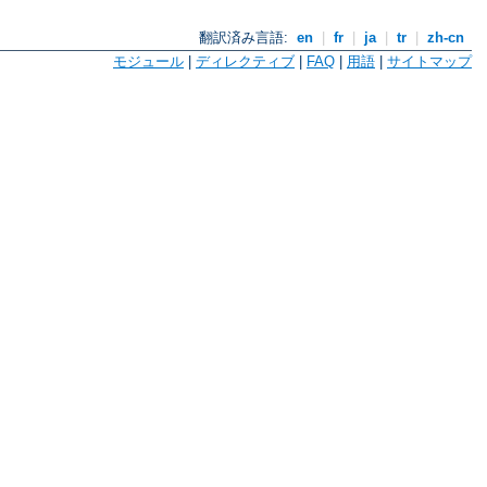
翻訳済み言語:
en
|
fr
|
ja
|
tr
|
zh-cn
モジュール
|
ディレクティブ
|
FAQ
|
用語
|
サイトマップ