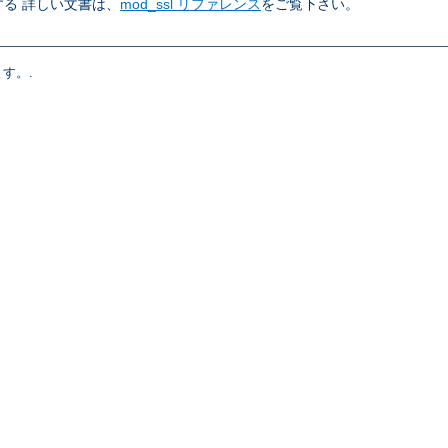
る 詳しい文書は、
mod_ssl リファレンス
をご覧下さい。
す。.