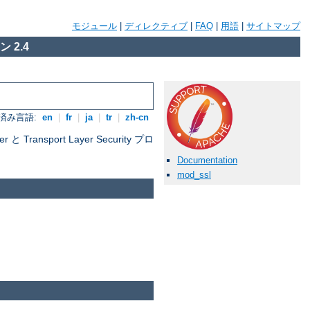
モジュール
|
ディレクティブ
|
FAQ
|
用語
|
サイトマップ
 2.4
済み言語:
en
|
fr
|
ja
|
tr
|
zh-cn
nsport Layer Security プロ
Documentation
mod_ssl